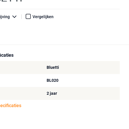
ijving
Vergelijken
icaties
Bluetti
BL020
2 jaar
pecificaties