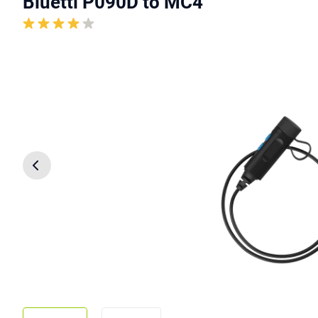
Bluetti P090D to MC4