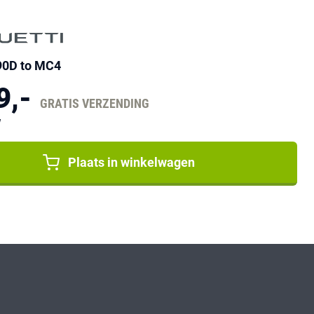
090D to MC4
9,-
GRATIS VERZENDING
W
Plaats in winkelwagen