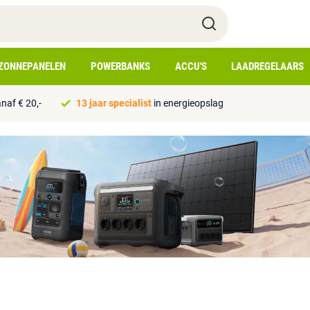
ZONNEPANELEN
POWERBANKS
ACCU'S
LAADREGELAARS
naf € 20,-
13 jaar specialist
in energieopslag