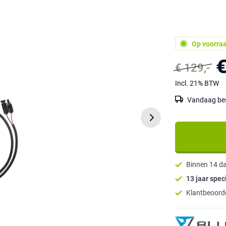
Op voorra
€
€ 129,-
Incl. 21% BTW
Vandaag best
Binnen 14 d
13 jaar speci
Klantbeoorde