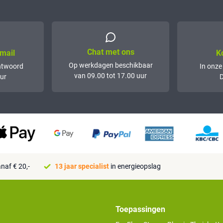
Chat met ons
mail
K
Op werkdagen beschikbaar
ntwoord
In onze
van 09.00 tot 17.00 uur
ur
D
naf € 20,-
13 jaar specialist
in energieopslag
Toepassingen