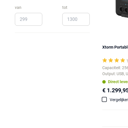
van
tot
Xtorm Portab
Capaciteit: 2
Output: USB, U
Direct lev
€ 1.299,9
Vergelijke