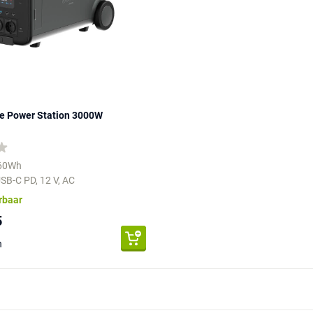
le Power Station 3000W
560Wh
SB-C PD, 12 V, AC
erbaar
5
n