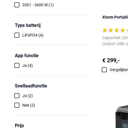
2001 - 3600 W (1)
Xtorm Portab
Type batterij
LiFePO4 (4)
Capaciteit: 20
Output: USB, U
App functie
€ 299,-
Ja (4)
Vergelijke
Snellaadfunctie
Ja (2)
Nee (2)
Prijs