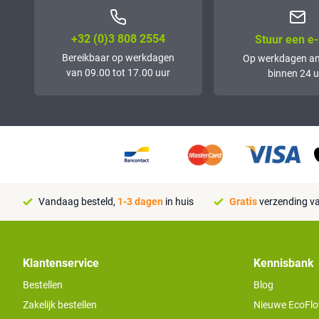
+32 (0)3 808 2554
Stuur een e-
Bereikbaar op werkdagen
Op werkdagen a
van 09.00 tot 17.00 uur
binnen 24 u
Vandaag besteld,
1-3 dagen
in huis
Gratis
verzending va
Klantenservice
Kennisbank
Bestellen
Blog
Zakelijk bestellen
Nieuwe EcoFlo