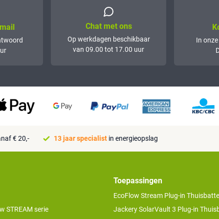
Chat met ons
mail
K
Op werkdagen beschikbaar
ntwoord
In onze
van 09.00 tot 17.00 uur
ur
D
naf € 20,-
13 jaar specialist
in energieopslag
Toepassingen
EcoFlow Stream Plug-in Thuisbatter
w STREAM serie
Jackery SolarVault 3 Plug-in Thuisb