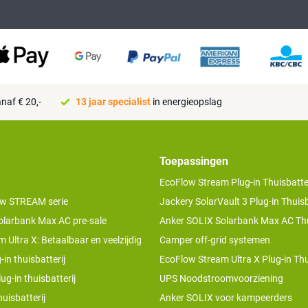
naf € 20,-
13 jaar specialist
in energieopslag
Toepassingen
EcoFlow Stream Plug-in Thuisbatter
w STREAM serie
Jackery SolarVault 3 Plug-in Thuisb
olarbank Max AC pre-sale
Anker SOLIX Solarbank Max AC Thu
 Ultra X: Betaalbaar en veelzijdig
Camper off-grid systemen
-in thuisbatterij
EcoFlow Stream Ultra X Plug-in Thu
ug-in thuisbatterij
UPS Noodstroomvoorziening
uisbatterij
Anker SOLIX voor kampeerders