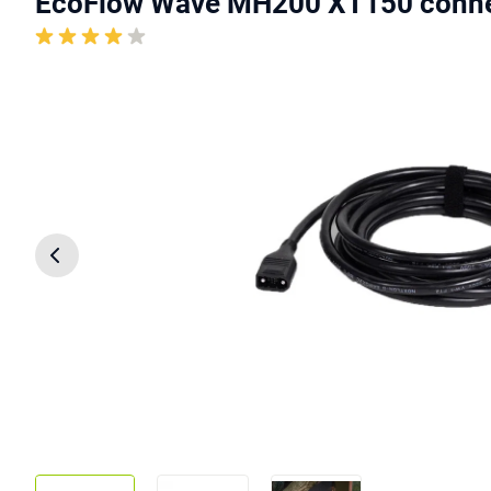
EcoFlow Wave MH200 XT150 conne