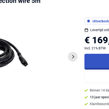
ction wire 5m
Uitverkoch
Levertijd o
€ 169
Incl. 21% BTW
Binnen 14 d
13 jaar speci
Klantbeoorde