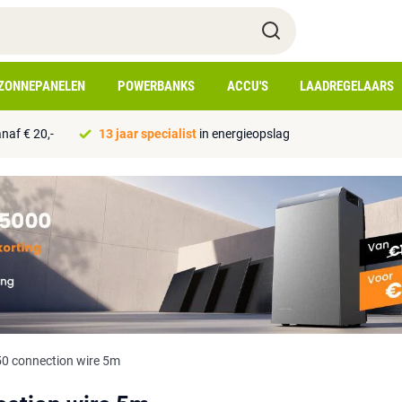
ZONNEPANELEN
POWERBANKS
ACCU'S
LAADREGELAARS
naf € 20,-
13 jaar specialist
in energieopslag
 connection wire 5m