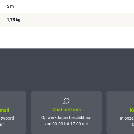
5 m
1,75 kg
Chat met ons
mail
K
Op werkdagen beschikbaar
ntwoord
In onze
van 09.00 tot 17.00 uur
ur
D