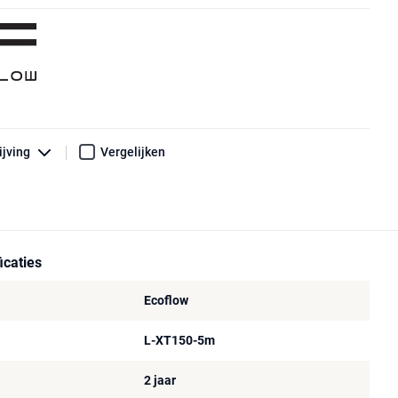
ijving
Vergelijken
icaties
Ecoflow
L-XT150-5m
2 jaar