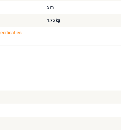
5 m
1,75 kg
pecificaties