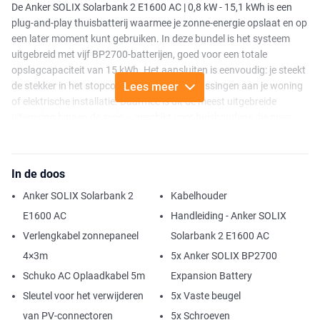
De Anker SOLIX Solarbank 2 E1600 AC | 0,8 kW - 15,1 kWh is een
plug-and-play thuisbatterij waarmee je zonne-energie opslaat en op
een later moment kunt gebruiken. In deze bundel is het systeem
uitgebreid met vijf BP2700-batterijen, goed voor een totale
opslagcapaciteit van 15 kWh. Het aansluiten is eenvoudig: je steekt
de stekker in het stopcontact, zonder aanpassingen aan je woning
Lees meer
of elektrische installatie. Daarmee is dit de meest uitgebreide
uitvoering binnen de serie – geschikt voor huishoudens die meer
willen doen met hun eigen opgewekte stroom of grotere
verbruiksbehoeften willen afvangen.
In de doos
Of je nu al een zonnepaneelinstallatie met omvormer of micro-
omvormers hebt, of losse zonnepanelen gebruikt: dit systeem past
Anker SOLIX Solarbank 2
Kabelhouder
zich aan jouw situatie aan. Heb je al een installatie? Dan werkt de
E1600 AC
Handleiding - Anker SOLIX
Solarbank direct als plug-in batterij via het stopcontact. Gebruik je
Verlengkabel zonnepaneel
Solarbank 2 E1600 AC
losse panelen, dan sluit je deze rechtstreeks aan via de twee MPPT-
ingangen met een totale capaciteit van 1200 W. Ook opladen via
4×3m
5x Anker SOLIX BP2700
het net is mogelijk, bijvoorbeeld tijdens daluren of in combinatie met
Schuko AC Oplaadkabel 5m
Expansion Battery
een dynamisch energiecontract. Je stelt alles eenvoudig in via de
Sleutel voor het verwijderen
5x Vaste beugel
Anker-app, afgestemd op je eigen voorkeuren en gebruikspatroon.
van PV-connectoren
5x Schroeven