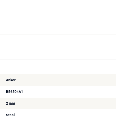
Anker
B56504A1
2 jaar
Staal