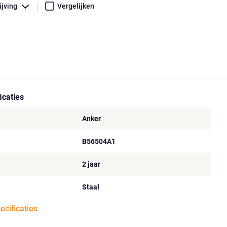
ijving
Vergelijken
icaties
Anker
B56504A1
2 jaar
Staal
pecificaties