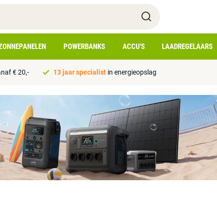
ZONNEPANELEN
POWERBANKS
ACCU'S
LAADREGELAARS
naf € 20,-
13 jaar specialist
in energieopslag