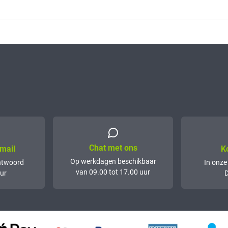
Chat met ons
mail
K
Op werkdagen beschikbaar
ntwoord
In onze
van 09.00 tot 17.00 uur
ur
D