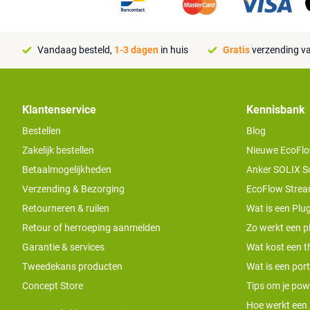
Vandaag besteld,
1-3 dagen
in huis
Gratis
verzending va
Klantenservice
Kennisbank
Bestellen
Blog
Zakelijk bestellen
Nieuwe EcoFlo
Betaalmogelijkheden
Anker SOLIX S
Verzending & Bezorging
EcoFlow Stream
Retourneren & ruilen
Wat is een Plug
Retour of herroeping aanmelden
Zo werkt een pl
Garantie & services
Wat kost een th
Tweedekans producten
Wat is een por
Concept Store
Tips om je pow
Hoe werkt een