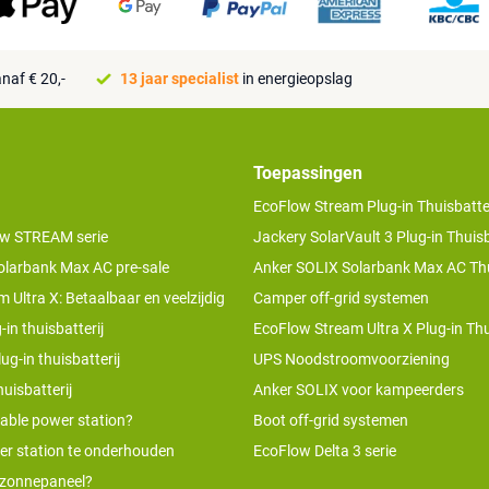
naf € 20,-
13 jaar specialist
in energieopslag
Toepassingen
EcoFlow Stream Plug-in Thuisbatter
w STREAM serie
Jackery SolarVault 3 Plug-in Thuisb
olarbank Max AC pre-sale
Anker SOLIX Solarbank Max AC Thu
 Ultra X: Betaalbaar en veelzijdig
Camper off-grid systemen
-in thuisbatterij
EcoFlow Stream Ultra X Plug-in Thu
ug-in thuisbatterij
UPS Noodstroomvoorziening
uisbatterij
Anker SOLIX voor kampeerders
table power station?
Boot off-grid systemen
er station te onderhouden
EcoFlow Delta 3 serie
 zonnepaneel?