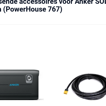
sende accessoires voor Anker SO
n (PowerHouse 767)