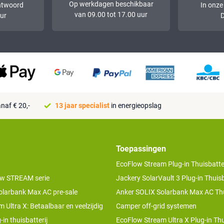
Op werkdagen beschikbaar
ntwoord
In onze
van 09.00 tot 17.00 uur
ur
D
naf € 20,-
13 jaar specialist
in energieopslag
Toepassingen
EcoFlow Stream Plug-in Thuisbatter
w STREAM serie
Jackery SolarVault 3 Plug-in Thuisb
olarbank Max AC pre-sale
Anker SOLIX Solarbank Max AC Thu
 Ultra X: Betaalbaar en veelzijdig
Camper off-grid systemen
-in thuisbatterij
EcoFlow Stream Ultra X Plug-in Thu