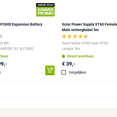
BP2600 Expansion Battery
Solar Power Supply XT60 Female
Male verlengkabel 5m
560 Wh
Soort kabel: XT60 naar XT60
: ANKER 767 & F2600
Lengte: 5m
erbaar
Direct leverbaar
99,-
€ 39,-
n
Vergelijken