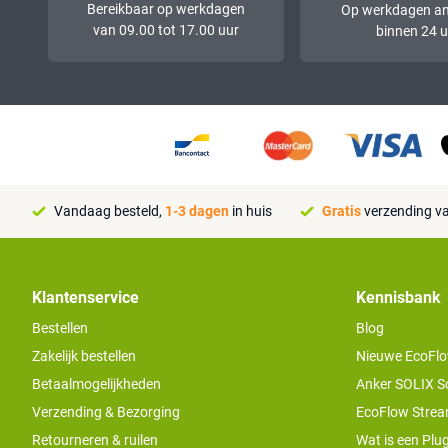
Bereikbaar op werkdagen
Op werkdagen a
van 09.00 tot 17.00 uur
binnen 24 u
Vandaag besteld,
1-3 dagen
in huis
Gratis
verzending va
Klantenservice
Kennisbank
Bestellen
Blog
Zakelijk bestellen
Nieuwe EcoFlo
Betaalmogelijkheden
Anker SOLIX S
Verzending & Bezorging
EcoFlow Stream
Retourneren & ruilen
Wat is een Plug