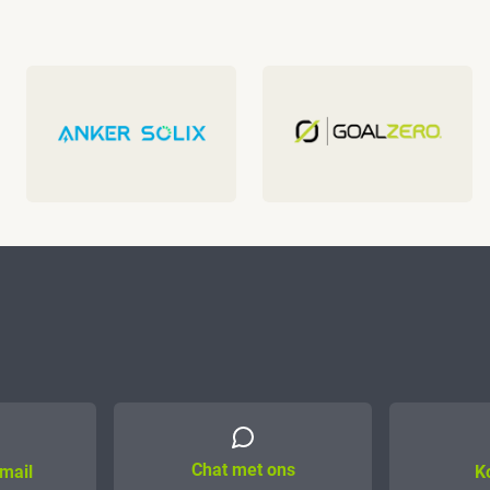
Chat met ons
mail
K