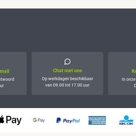
Chat met ons
mail
K
Op werkdagen beschikbaar
ntwoord
In onze
van 09.00 tot 17.00 uur
ur
D