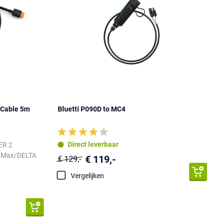
 Cable 5m
Bluetti P090D to MC4
Direct leverbaar
ER 2
A Max/DELTA
€ 119,-
€ 129,-
Vergelijken