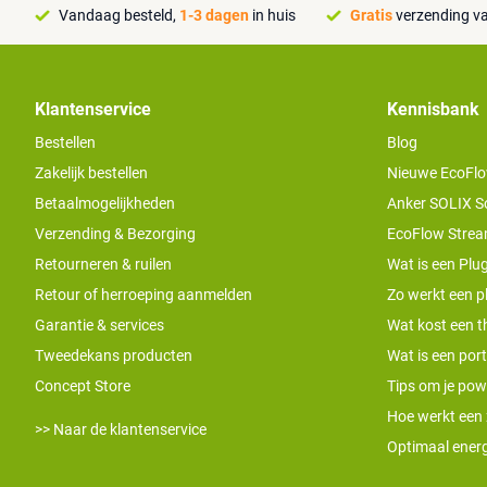
Vandaag besteld,
1-3 dagen
in huis
Gratis
verzending va
Klantenservice
Kennisbank
Bestellen
Blog
Zakelijk bestellen
Nieuwe EcoFlo
Betaalmogelijkheden
Anker SOLIX S
Verzending & Bezorging
EcoFlow Stream
Retourneren & ruilen
Wat is een Plug
Retour of herroeping aanmelden
Zo werkt een pl
Garantie & services
Wat kost een th
Tweedekans producten
Wat is een por
Concept Store
Tips om je pow
Hoe werkt een
>> Naar de klantenservice
Optimaal energ