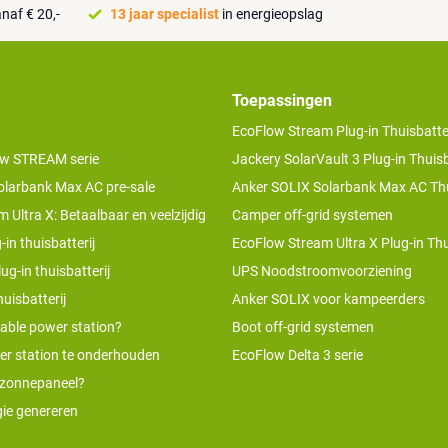
naf € 20,-
13 jaar specialist
in energieopslag
Toepassingen
EcoFlow Stream Plug-in Thuisbatter
w STREAM serie
Jackery SolarVault 3 Plug-in Thuisb
olarbank Max AC pre-sale
Anker SOLIX Solarbank Max AC Thu
 Ultra X: Betaalbaar en veelzijdig
Camper off-grid systemen
-in thuisbatterij
EcoFlow Stream Ultra X Plug-in Thu
ug-in thuisbatterij
UPS Noodstroomvoorziening
uisbatterij
Anker SOLIX voor kampeerders
table power station?
Boot off-grid systemen
er station te onderhouden
EcoFlow Delta 3 serie
 zonnepaneel?
ie genereren