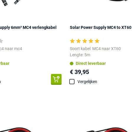
Supply 6mm² MC4 verlengkabel
Solar Power Supply MC4 to XT60
mc4 naar mc4
Soort kabel: MC4 naar XT60
Lengte: 5m
erbaar
Direct leverbaar
€ 39,95
n
Vergelijken