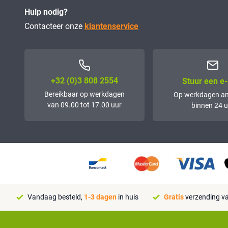
Hulp nodig?
Contacteer onze
klantenservice
+32 (0)3 808 2554
Stuur een e-
Bereikbaar op werkdagen
Op werkdagen a
van 09.00 tot 17.00 uur
binnen 24 u
Vandaag besteld,
1-3 dagen
in huis
Gratis
verzending va