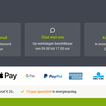
Chat met ons
mail
K
Op werkdagen beschikbaar
ntwoord
In onze
van 09.00 tot 17.00 uur
ur
D
naf € 20,-
13 jaar specialist
in energieopslag