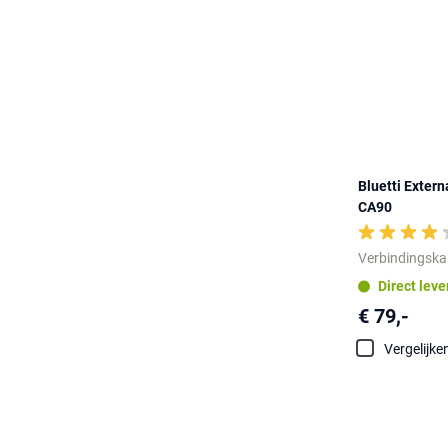
Bluetti Exter
CA90
Verbindingska
Direct lev
€ 79,-
Vergelijke