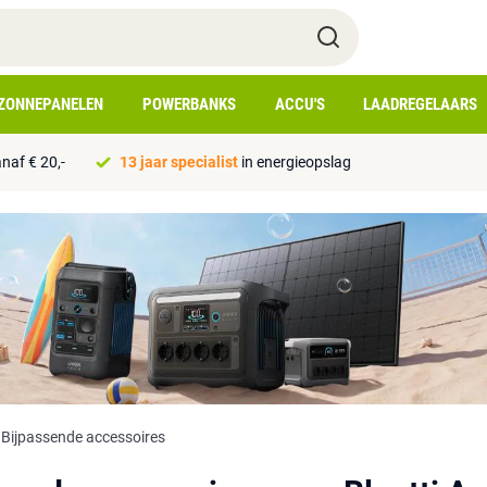
ZONNEPANELEN
POWERBANKS
ACCU'S
LAADREGELAARS
naf € 20,-
13 jaar specialist
in energieopslag
Bijpassende accessoires