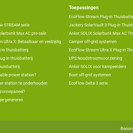
Toepassingen
EcoFlow Stream Plug-in Thuisbatter
w STREAM serie
Jackery SolarVault 3 Plug-in Thuisb
olarbank Max AC pre-sale
Anker SOLIX Solarbank Max AC Thu
 Ultra X: Betaalbaar en veelzijdig
Camper off-grid systemen
-in thuisbatterij
EcoFlow Stream Ultra X Plug-in Thu
ug-in thuisbatterij
UPS Noodstroomvoorziening
uisbatterij
Anker SOLIX voor kampeerders
table power station?
Boot off-grid systemen
er station te onderhouden
EcoFlow Delta 3 serie
 zonnepaneel?
ie genereren
Beoord