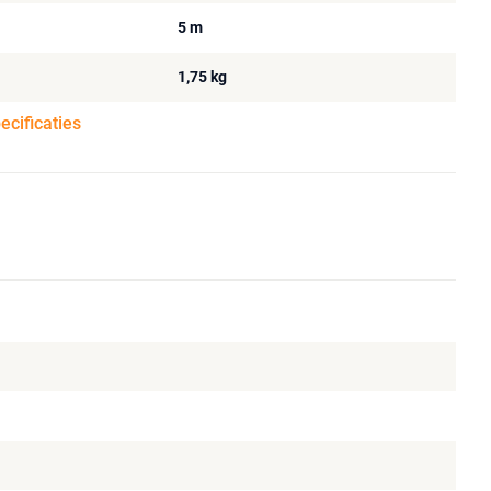
5 m
1,75 kg
pecificaties