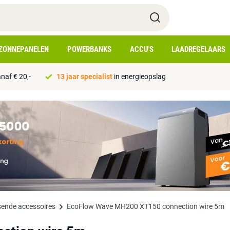
ZONNEPANELEN
POWERBANKS
ACCU'S
LAADREGELAARS
naf € 20,-
13 jaar specialist
in energieopslag
sende accessoires
EcoFlow Wave MH200 XT150 connection wire 5m