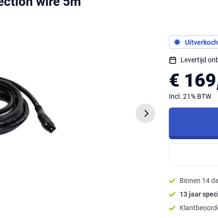
ction wire 5m
Uitverkoch
Levertijd o
€ 169
Incl. 21% BTW
Binnen 14 d
13 jaar speci
Klantbeoorde