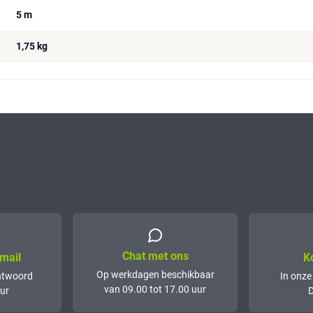
5 m
1,75 kg
Chat met ons
mail
K
Op werkdagen beschikbaar
ntwoord
In onze
van 09.00 tot 17.00 uur
ur
D