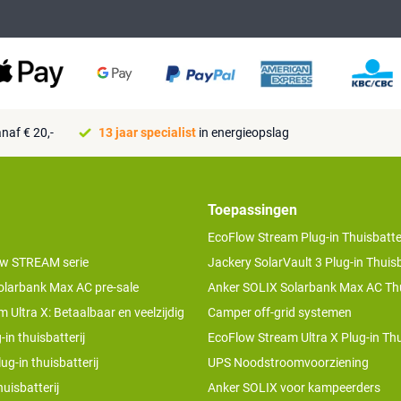
naf € 20,-
13 jaar specialist
in energieopslag
Toepassingen
EcoFlow Stream Plug-in Thuisbatter
w STREAM serie
Jackery SolarVault 3 Plug-in Thuisb
olarbank Max AC pre-sale
Anker SOLIX Solarbank Max AC Thu
 Ultra X: Betaalbaar en veelzijdig
Camper off-grid systemen
-in thuisbatterij
EcoFlow Stream Ultra X Plug-in Thu
ug-in thuisbatterij
UPS Noodstroomvoorziening
uisbatterij
Anker SOLIX voor kampeerders