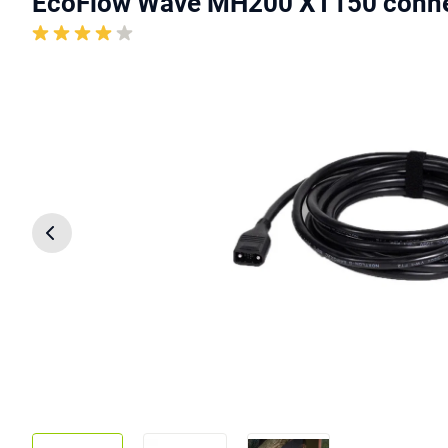
EcoFlow Wave MH200 XT150 conne