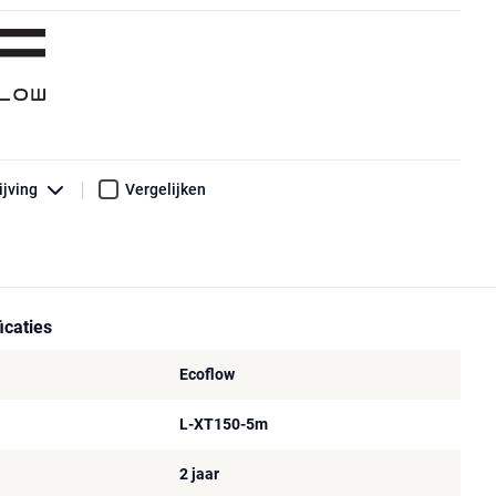
ijving
Vergelijken
icaties
Ecoflow
L-XT150-5m
2 jaar