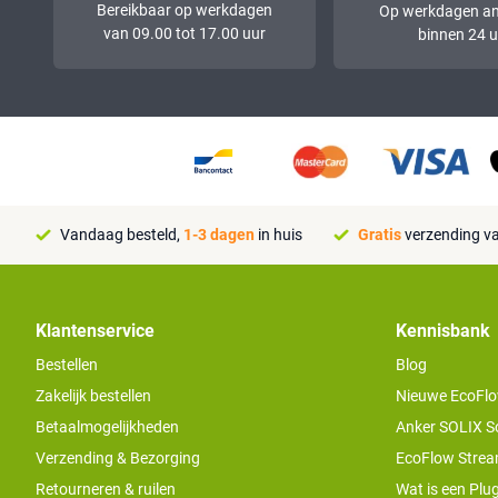
Bereikbaar op werkdagen
Op werkdagen a
van 09.00 tot 17.00 uur
binnen 24 u
Vandaag besteld,
1-3 dagen
in huis
Gratis
verzending va
Klantenservice
Kennisbank
Bestellen
Blog
Zakelijk bestellen
Nieuwe EcoFlo
Betaalmogelijkheden
Anker SOLIX S
Verzending & Bezorging
EcoFlow Stream
Retourneren & ruilen
Wat is een Plug