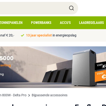
ZONNEPANELEN
POWERBANKS
ACCU'S
LAADREGELAARS
naf € 20,-
13 jaar specialist
in energieopslag
 800W - Delta Pro
Bijpassende accessoires