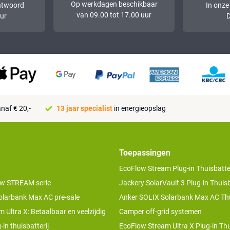
Op werkdagen beschikbaar
ntwoord
In onze
van 09.00 tot 17.00 uur
ur
D
naf € 20,-
13 jaar specialist
in energieopslag
Toepassingen
EcoFlow Stream Plug-in Thuisbatter
w STREAM serie
Jackery SolarVault 3 Plug-in Thuisb
olarbank Max AC pre-sale
Anker SOLIX Solarbank Max AC Thu
 Ultra X: Betaalbaar en veelzijdig
Camper off-grid systemen
-in thuisbatterij
EcoFlow Stream Ultra X Plug-in Thu