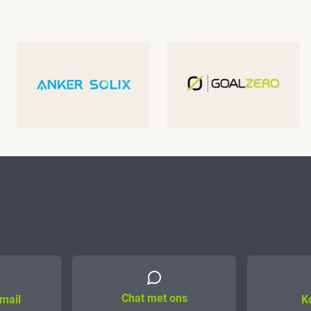
Chat met ons
mail
K