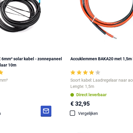
mm² solar kabel - zonnepaneel
Accuklemmen BAKA20 met 1,5m 
laar 10m
6 mm²
Soort kabel: Laadregelaar naar a
Lengte: 1,5m
Direct leverbaar
€ 32,95
n
Vergelijken