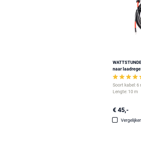
WATTSTUNDE 6
naar laadrege
Soort kabel: 
Lengte: 10 m
€ 45,-
Vergelijke