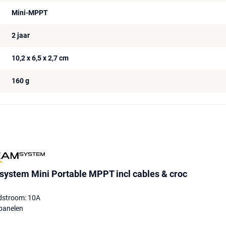
Mini-MPPT
2 jaar
10,2 x 6,5 x 2,7 cm
160 g
stem Mini Portable MPPT incl cables & croc
dstroom: 10A
panelen