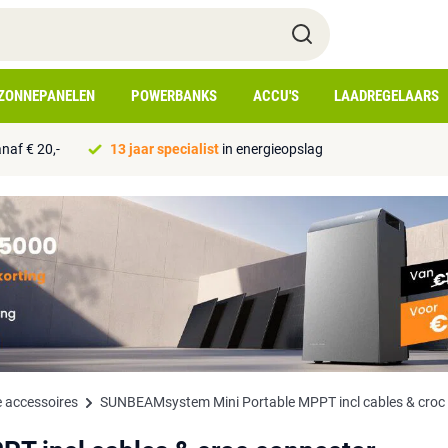
ZONNEPANELEN
POWERBANKS
ACCU'S
LAADREGELAARS
naf € 20,-
13 jaar specialist
in energieopslag
 accessoires
SUNBEAMsystem Mini Portable MPPT incl cables & croc