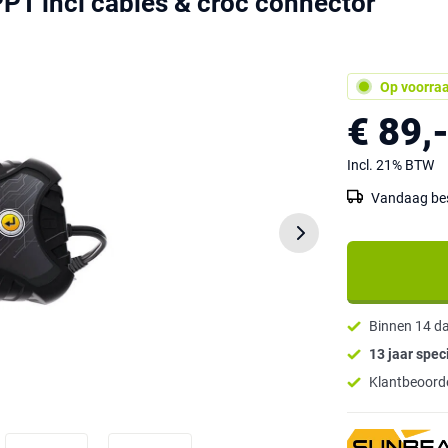
 incl cables & croc connector
Op voorra
€ 89,
Incl. 21% BTW
Vandaag best
Binnen 14 d
13 jaar speci
Klantbeoorde