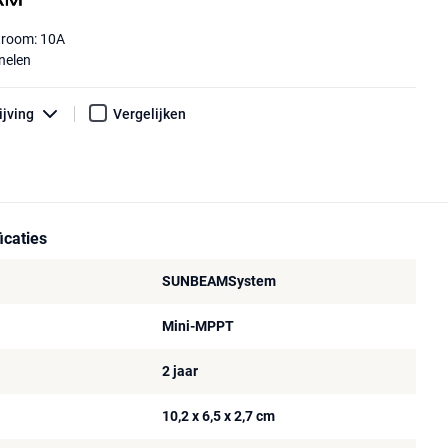
troom: 10A
nelen
ijving
Vergelijken
icaties
SUNBEAMSystem
Mini-MPPT
2 jaar
10,2 x 6,5 x 2,7 cm