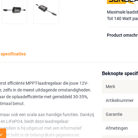
Maximale laads
Tot 140 Watt pa
Product omschr
 specificaties
Beknopte specif
t efficiënte MPPT-laadregelaar die jouw 12V-
Merk
, zelfs in de meest uitdagende omstandigheden.
ar de oplaadefficiëntie met gemiddeld 30-35%,
Artikelnummer
ptimaal benut.
Garantie
 maar ook een scala aan handige functies. Dankzij
 en LiFePO4, biedt deze laadregelaar
ovendien is hij uitgerust met een informatief
Afmetingen
nzicht hebt in de belangrijkste gegevens en