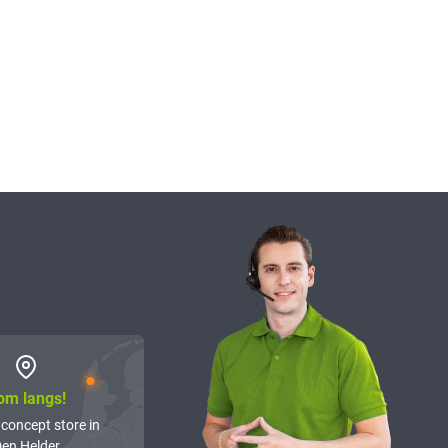
om langs!
 concept store in
en Helder