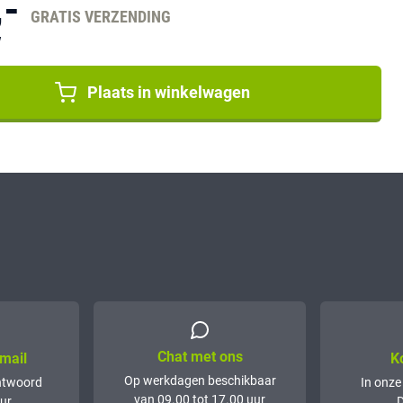
,-
GRATIS VERZENDING
W
Plaats in winkelwagen
Chat met ons
mail
K
Op werkdagen beschikbaar
ntwoord
In onze
van 09.00 tot 17.00 uur
ur
D