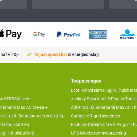
naf € 20,-
13 jaar specialist
in energieopslag
Toepassingen
EcoFlow Stream Plug-in Thuisbatter
w STREAM serie
Jackery SolarVault 3 Plug-in Thuisb
olarbank Max AC pre-sale
Anker SOLIX Solarbank Max AC Thu
 Ultra X: Betaalbaar en veelzijdig
Camper off-grid systemen
-in thuisbatterij
EcoFlow Stream Ultra X Plug-in Thu
ug-in thuisbatterij
UPS Noodstroomvoorziening