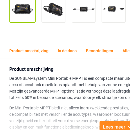
Product omschrijving
In de doos
Beoordelingen
Alle
Product omschrijving
De SUNBEAMsystem Mini Portable MPPT is een compacte maar uiters
accu of accubank moeiteloos oplaadt met behulp van zonne-energie
Met zijn geavanceerde MPPT-optimalisatie verhoogt deze laadregela
tot zelfs 50% in bepaalde scenario's, waardoor je elk straaltje zon o
De Mini Portable MPPT biedt niet alleen indrukwekkende prestaties,
de compatibiliteit met verschillende accutypes, waaronder loodzuur
veelzijdigheid en flexibiliteit voor diverse energieopslagbehoeften. B
Lees meer
display en een multifunctionele bedieningsknop, waardoor je altijd i