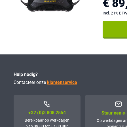
€ 89
Incl. 21% BT
Hulp nodig?
Contacteer onze
klantenservice
+32 (0)3 808 2554
Stuur een e-
Bereikbaar op werkdagen
Op werkdagen a
van 09.00 tot 17.00 uur
binnen 24 u