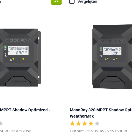
n
Vergelijken
MPPT Shadow Optimized -
MoonRay 320 MPPT Shadow Opti
WeatherMax
160W - 24V/320W
Output: 12V/320W - 24V/640W