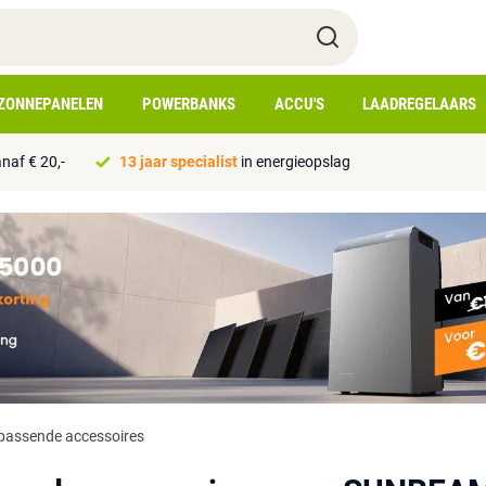
ZONNEPANELEN
POWERBANKS
ACCU'S
LAADREGELAARS
naf € 20,-
13 jaar specialist
in energieopslag
jpassende accessoires