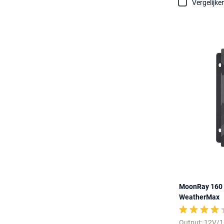
Vergelijke
MoonRay 160 
WeatherMax
Output: 12V/