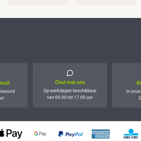
Chat met ons
mail
K
Op werkdagen beschikbaar
ntwoord
In onze
van 09.00 tot 17.00 uur
ur
D