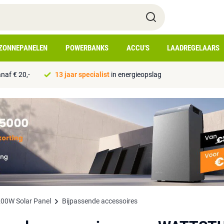
ZONNEPANELEN
POWERBANKS
ACCU'S
LAADREGELAARS
naf € 20,-
13 jaar specialist
in energieopslag
0W Solar Panel
Bijpassende accessoires