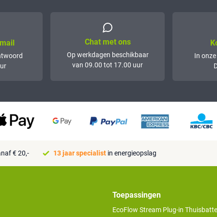
Chat met ons
mail
K
Op werkdagen beschikbaar
ntwoord
In onze
van 09.00 tot 17.00 uur
ur
D
naf € 20,-
13 jaar specialist
in energieopslag
Toepassingen
EcoFlow Stream Plug-in Thuisbatter