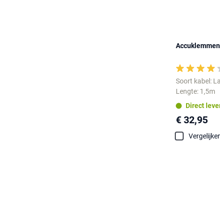
Accuklemmen 
Soort kabel: L
Lengte: 1,5m
Direct lev
€ 32,95
Vergelijke