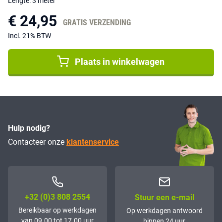
Lengte: 3 meter
€ 24,95
GRATIS VERZENDING
Incl. 21% BTW
Plaats in winkelwagen
Hulp nodig?
Contacteer onze
klantenservice
+32 (0)3 808 2554
Stuur een e-mail
Bereikbaar op werkdagen
Op werkdagen antwoord
van 09.00 tot 17.00 uur
binnen 24 uur