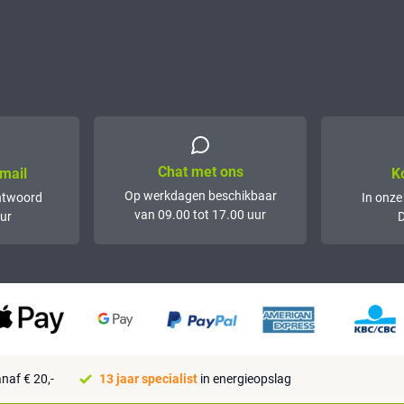
Chat met ons
mail
K
Op werkdagen beschikbaar
ntwoord
In onze
van 09.00 tot 17.00 uur
ur
D
naf € 20,-
13 jaar specialist
in energieopslag