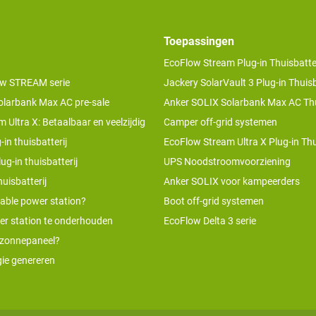
Toepassingen
EcoFlow Stream Plug-in Thuisbatter
w STREAM serie
Jackery SolarVault 3 Plug-in Thuisb
olarbank Max AC pre-sale
Anker SOLIX Solarbank Max AC Thu
 Ultra X: Betaalbaar en veelzijdig
Camper off-grid systemen
-in thuisbatterij
EcoFlow Stream Ultra X Plug-in Thu
ug-in thuisbatterij
UPS Noodstroomvoorziening
uisbatterij
Anker SOLIX voor kampeerders
table power station?
Boot off-grid systemen
er station te onderhouden
EcoFlow Delta 3 serie
 zonnepaneel?
ie genereren