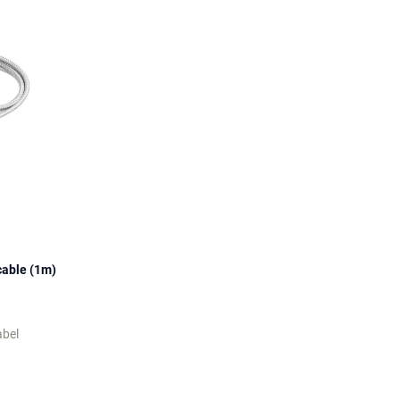
cable (1m)
abel