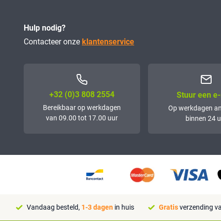
Hulp nodig?
Contacteer onze
klantenservice
+32 (0)3 808 2554
Stuur een e-
Bereikbaar op werkdagen
Op werkdagen a
van 09.00 tot 17.00 uur
binnen 24 u
Vandaag besteld,
1-3 dagen
in huis
Gratis
verzending va