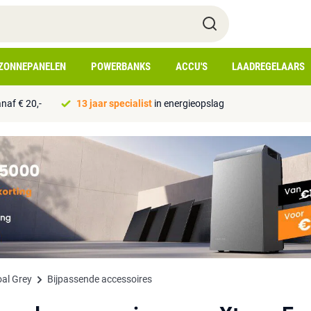
ZONNEPANELEN
POWERBANKS
ACCU'S
LAADREGELAARS
naf € 20,-
13 jaar specialist
in energieopslag
al Grey
Bijpassende accessoires