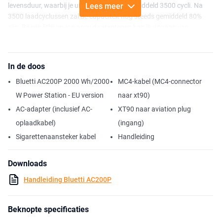
levensduur, waarbij je uit kan gaan van gemiddeld 3500 cycli. Na
Lees meer
3500 laadcyclussen zal de capaciteit nog steeds gemiddeld 80%
zijn. Bij een lithium-ion accu daarentegen kan je uitgaan van
gemiddeld 500 laadcyclussen, met gemiddeld 20%
capaciteitsverlies. De Bluetti AC200P heeft geen actief onderhoud
nodig om de levensduur te verlengen. De lage zelfontlading (<3%
In de doos
per maand) zorgt ervoor dat je de Power Station voor een langere
periode kunt bewaren zonder bij te laden.
Bluetti AC200P 2000 Wh/2000
MC4-kabel (MC4-connector
W Power Station - EU version
naar xt90)
Doordat de input een hoog spanningsbereik heeft, kan maximaal
AC-adapter (inclusief AC-
XT90 naar aviation plug
700 W / 150 V aangesloten worden. Hierdoor wordt het
oplaadproces via zonnepanelen gemaximaliseerd en kan de Bluetti
oplaadkabel)
(ingang)
binnen 4 uur volledig opgeladen kan worden. Wanneer je daarnaast
Sigarettenaansteker kabel
Handleiding
ook de netstroomadapter gebruikt, is de Bluetti AC200P zelfs
binnen 2-3 uur weer volledig opgeladen. Zo vorm je een krachtig,
Downloads
zelfvoorzienend energiesysteem en heb je voldoende vermogen en
capaciteit om je onmisbare apparaten te kunnen voorzien van
Handleiding Bluetti AC200P
energie.
Met een batterijcapaciteit van 2000 Wh en een uitgaande vermogen
Beknopte specificaties
tot 2000 W (4800 W piekbelasting) kunnen verschillende apparaten