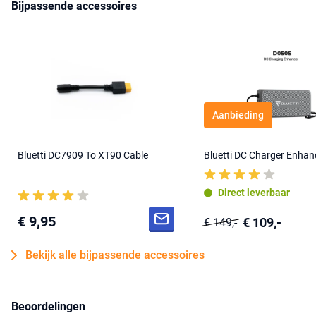
Bijpassende accessoires
Let op: Wanneer u de Bluetti AC200P wilt combineren met een
zonnepaneel, dan is het belangrijk om een zonnepaneel te kiezen
met een voltage hoger dan 35V.
Aanbieding
Bluetti DC7909 To XT90 Cable
Bluetti DC Charger Enha
Direct leverbaar
€ 9,95
€ 109,-
€ 149,-
Bekijk alle bijpassende accessoires
Beoordelingen