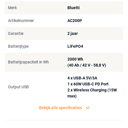
worden voorzien van energie. Denk hierbij aan verlichting,
Merk
Bluetti
elektrische (camping) kookplaten, koelboxen en kleine koelkasten,
elektrisch gereedschap, medische apparatuur, laptops,
Artikelnummer
AC200P
smartphones etc. De Bluetti AC200P heeft verschillende outputs,
van USB-A, USB-C PD (60 W), Wireless Qi, 12V - 10A (regulated) &
Garantie
2 jaar
12V - 25A tot 230 volt AC. De 12V - 25A output is geschikt voor in
de caravan, boot of camper, waarbij meerdere 12V apparaten op 1
Batterijtype
LiFePO4
enkele input (tot 25A) aangesloten kan worden.
De Bluetti AC200P is uitgerust met een duidelijk display aan de
2000 Wh
Batterijcapaciteit in Wh
voorkant. Met het touchscreen ga je makkelijk door het menu heen.
(40 Ah / 42 V - 58,8 V)
Je kunt de input en de output in Watt en Volt bekijken. Er is een
storingsmenu toegevoegd, zodat eventuele foutmeldingen worden
4 x USB-A 5V/3A
aangegeven en uitgelegd. Ook geeft het display duidelijk de
1 x 60W USB-C PD Port
Output USB
oplaadstatus van de accu weer. Verder beschikt de Bluetti over een
2 x Wireless Charging (15W
eco-modus om energie te kunnen besparen.
max)
Met de Bluetti AC200P heb je altijd een betrouwbare back up bij de
Bekijk alle specificaties
hand. Als noodvoorziening thuis, maar ook als ideale
stroomvoorziening op de camping, op de boot, of tijdens
kampeeravonturen.