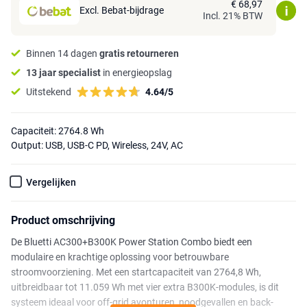
€ 68,97
Excl. Bebat-bijdrage
Incl. 21% BTW
Binnen 14 dagen
gratis retourneren
13 jaar specialist
in energieopslag
Uitstekend
4.64/5
Capaciteit: 2764.8 Wh
Output: USB, USB-C PD, Wireless, 24V, AC
Vergelijken
Product omschrijving
De Bluetti AC300+B300K Power Station Combo biedt een
modulaire en krachtige oplossing voor betrouwbare
stroomvoorziening. Met een startcapaciteit van 2764,8 Wh,
uitbreidbaar tot 11.059 Wh met vier extra B300K-modules, is dit
systeem ideaal voor off-grid avonturen, noodgevallen en back-