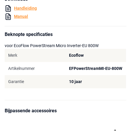
Handleiding
Registreren
Manual
Sinds 26 mei 2020 is het verplicht in Nederland om je inverter aan te
melden, zodra je energie gaat terugleveren aan het elektriciteitsnet.
Dit kun je eenvoudig doen via energieleveren.nl.
Beknopte specificaties
voor EcoFlow PowerStream Micro Inverter-EU 800W
Merk
Ecoflow
Artikelnummer
EFPowerStreamMI-EU-800W
Garantie
10 jaar
Bijpassende accessoires