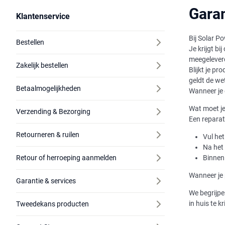
Garan
Klantenservice
Bij Solar P
Bestellen
Je krijgt b
meegeleverd
Zakelijk bestellen
Blijkt je pr
geldt de we
Betaalmogelijkheden
Wanneer je e
Wat moet j
Verzending & Bezorging
Een reparati
Retourneren & ruilen
Vul het
Na het 
Retour of herroeping aanmelden
Binnen
Wanneer je 
Garantie & services
We begrijpe
in huis te 
Tweedekans producten