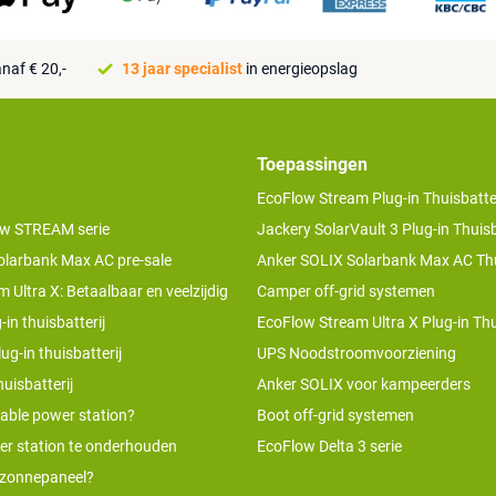
naf € 20,-
13 jaar specialist
in energieopslag
Toepassingen
EcoFlow Stream Plug-in Thuisbatter
w STREAM serie
Jackery SolarVault 3 Plug-in Thuisb
olarbank Max AC pre-sale
Anker SOLIX Solarbank Max AC Thu
 Ultra X: Betaalbaar en veelzijdig
Camper off-grid systemen
-in thuisbatterij
EcoFlow Stream Ultra X Plug-in Thu
ug-in thuisbatterij
UPS Noodstroomvoorziening
uisbatterij
Anker SOLIX voor kampeerders
table power station?
Boot off-grid systemen
er station te onderhouden
EcoFlow Delta 3 serie
 zonnepaneel?