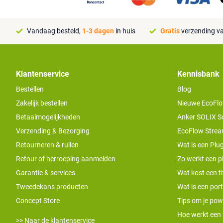
Vandaag besteld,
1-3 dagen
in huis
Gratis
verzending va
Klantenservice
Kennisbank
Bestellen
Blog
Zakelijk bestellen
Nieuwe EcoFlo
Betaalmogelijkheden
Anker SOLIX S
Verzending & Bezorging
EcoFlow Stream
Retourneren & ruilen
Wat is een Plug
Retour of herroeping aanmelden
Zo werkt een pl
Garantie & services
Wat kost een th
Tweedekans producten
Wat is een por
Concept Store
Tips om je pow
Hoe werkt een
>> Naar de klantenservice