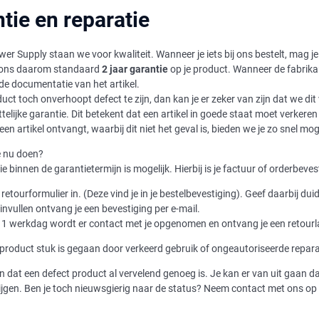
tie en reparatie
ower Supply staan we voor kwaliteit. Wanneer je iets bij ons bestelt, mag 
ij ons daarom standaard
2 jaar garantie
op je product. Wanneer de fabrikant
e documentatie van het artikel.
oduct toch onverhoopt defect te zijn, dan kan je er zeker van zijn dat we dit
ttelijke garantie. Dit betekent dat een artikel in goede staat moet verkere
en artikel ontvangt, waarbij dit niet het geval is, bieden we je zo snel mo
e nu doen?
e binnen de garantietermijn is mogelijk. Hierbij is je factuur of orderbeve
 retourformulier in. (Deze vind je in je bestelbevestiging). Geef daarbij dui
invullen ontvang je een bevestiging per e-mail.
 1 werkdag wordt er contact met je opgenomen en ontvang je een retour
product stuk is gegaan door verkeerd gebruik of ongeautoriseerde reparati
n dat een defect product al vervelend genoeg is. Je kan er van uit gaan da
krijgen. Ben je toch nieuwsgierig naar de status? Neem contact met ons op 