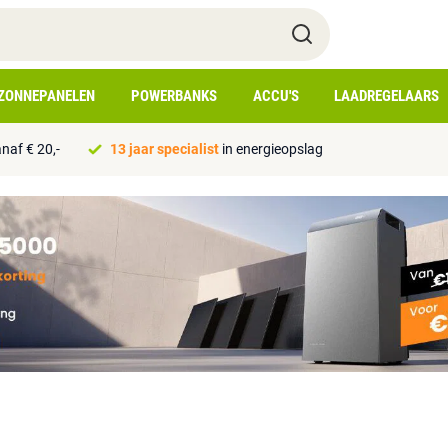
ZONNEPANELEN
POWERBANKS
ACCU'S
LAADREGELAARS
naf € 20,-
13 jaar specialist
in energieopslag