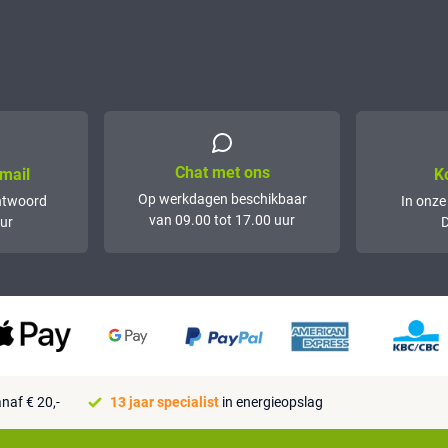
Chat met ons
mail
K
Op werkdagen beschikbaar
ntwoord
In onze
van 09.00 tot 17.00 uur
ur
D
naf € 20,-
13 jaar specialist
in energieopslag