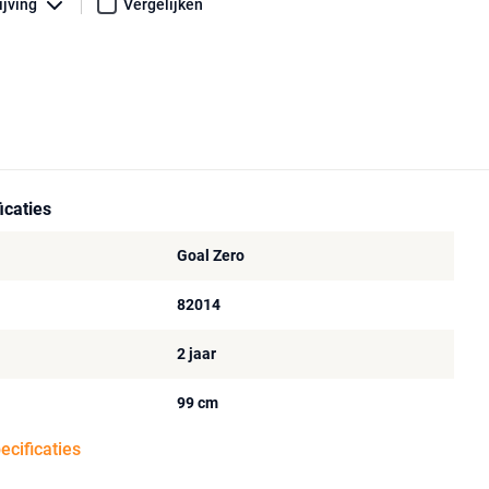
ijving
Vergelijken
icaties
Goal Zero
82014
2 jaar
99 cm
pecificaties