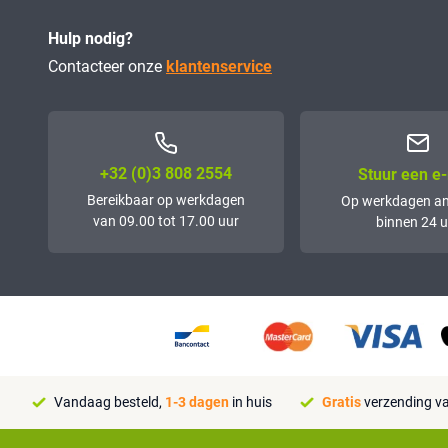
Hulp nodig?
Contacteer onze
klantenservice
+32 (0)3 808 2554
Stuur een e-
Bereikbaar op werkdagen
Op werkdagen a
van 09.00 tot 17.00 uur
binnen 24 u
Vandaag besteld,
1-3 dagen
in huis
Gratis
verzending va