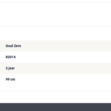
Goal Zero
82014
2 jaar
99 cm