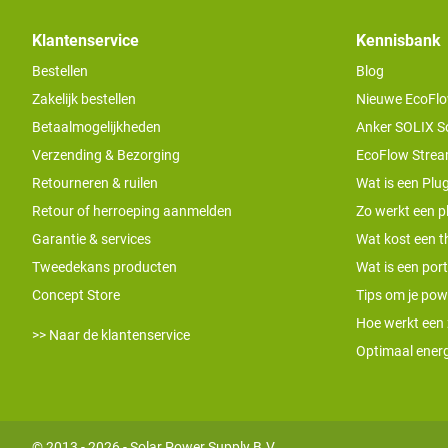
Klantenservice
Kennisbank
Bestellen
Blog
Zakelijk bestellen
Nieuwe EcoFlo
Betaalmogelijkheden
Anker SOLIX S
Verzending & Bezorging
EcoFlow Stream
Retourneren & ruilen
Wat is een Plug
Retour of herroeping aanmelden
Zo werkt een pl
Garantie & services
Wat kost een th
Tweedekans producten
Wat is een por
Concept Store
Tips om je pow
Hoe werkt een
>> Naar de klantenservice
Optimaal energ
© 2013 - 2026 - Solar Power Supply B.V.