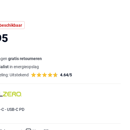
 beschikbaar
95
agen
gratis retourneren
alist
in energieopslag
ling:
Uitstekend
4.64/5
B-C - USB-C PD