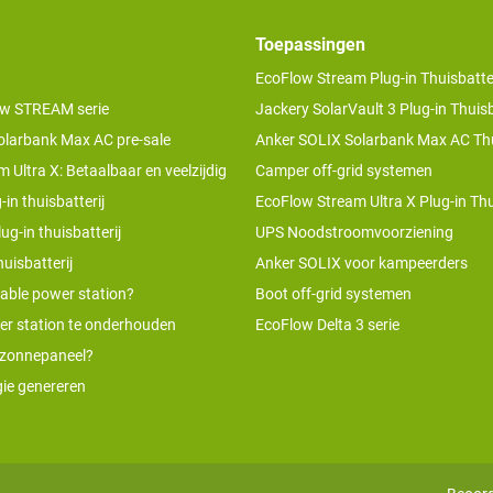
Toepassingen
EcoFlow Stream Plug-in Thuisbatter
w STREAM serie
Jackery SolarVault 3 Plug-in Thuisb
olarbank Max AC pre-sale
Anker SOLIX Solarbank Max AC Thu
 Ultra X: Betaalbaar en veelzijdig
Camper off-grid systemen
-in thuisbatterij
EcoFlow Stream Ultra X Plug-in Thu
ug-in thuisbatterij
UPS Noodstroomvoorziening
uisbatterij
Anker SOLIX voor kampeerders
table power station?
Boot off-grid systemen
er station te onderhouden
EcoFlow Delta 3 serie
 zonnepaneel?
ie genereren