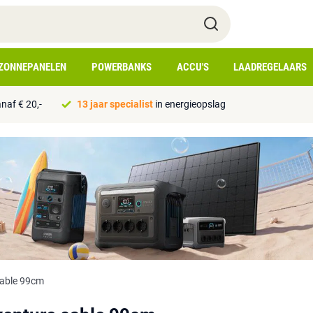
ZONNEPANELEN
POWERBANKS
ACCU'S
LAADREGELAARS
naf € 20,-
13 jaar specialist
in energieopslag
cable 99cm