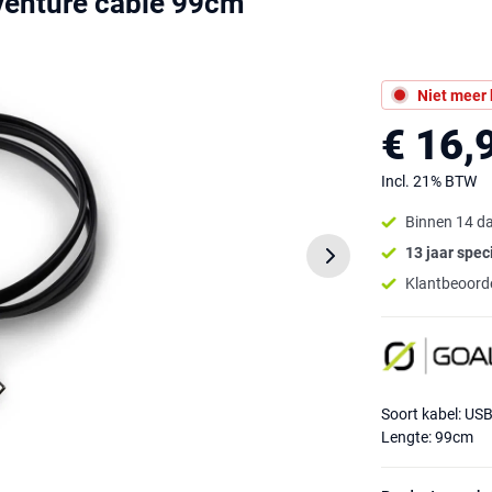
venture cable 99cm
Niet meer
€ 16,
Incl. 21% BTW
Binnen 14 d
13 jaar speci
Klantbeoorde
Soort kabel: US
Lengte: 99cm