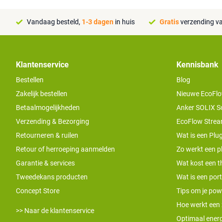
Vandaag besteld,
1-3 dagen
in huis
Gratis
verzending va
Klantenservice
Kennisbank
Bestellen
Blog
Zakelijk bestellen
Nieuwe EcoFlo
Betaalmogelijkheden
Anker SOLIX S
Verzending & Bezorging
EcoFlow Stream
Retourneren & ruilen
Wat is een Plug
Retour of herroeping aanmelden
Zo werkt een pl
Garantie & services
Wat kost een th
Tweedekans producten
Wat is een por
Concept Store
Tips om je pow
Hoe werkt een
>> Naar de klantenservice
Optimaal energ