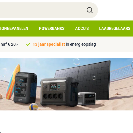
ZONNEPANELEN
POWERBANKS
ACCU'S
LAADREGELAARS
naf € 20,-
13 jaar specialist
in energieopslag