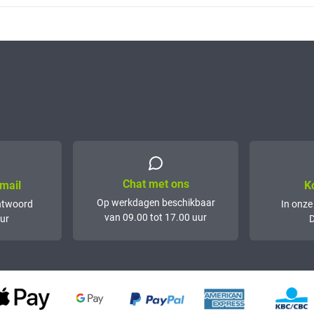
Chat met ons
mail
K
Op werkdagen beschikbaar
ntwoord
In onze
van 09.00 tot 17.00 uur
ur
D