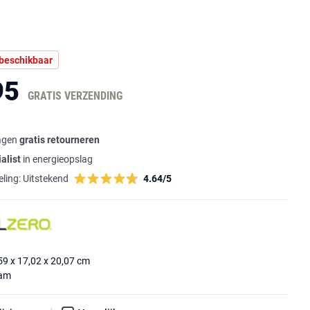
 beschikbaar
95
GRATIS VERZENDING
agen
gratis retourneren
alist
in energieopslag
ling:
Uitstekend
4.64/5
59 x 17,02 x 20,07 cm
ram