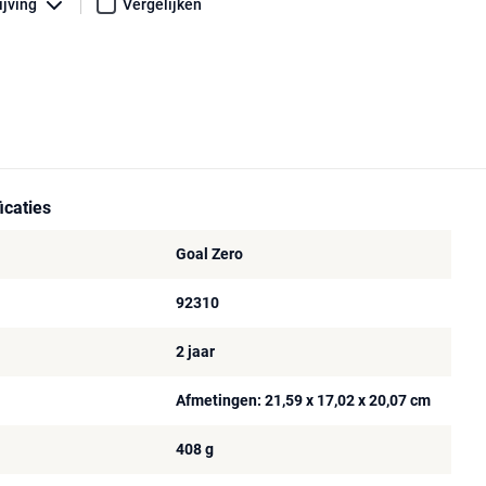
ijving
Vergelijken
icaties
Goal Zero
92310
2 jaar
Afmetingen: 21,59 x 17,02 x 20,07 cm
408 g