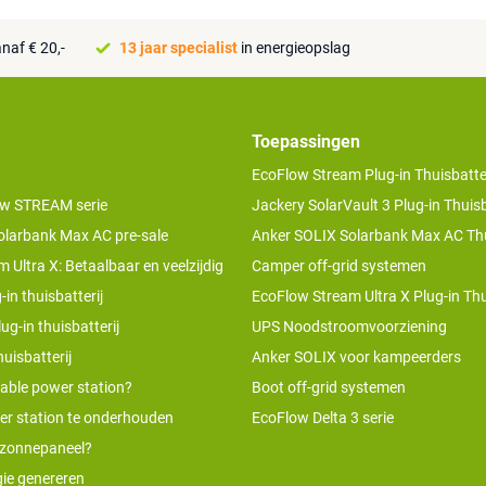
naf € 20,-
13 jaar specialist
in energieopslag
Toepassingen
EcoFlow Stream Plug-in Thuisbatter
w STREAM serie
Jackery SolarVault 3 Plug-in Thuisb
olarbank Max AC pre-sale
Anker SOLIX Solarbank Max AC Thu
 Ultra X: Betaalbaar en veelzijdig
Camper off-grid systemen
-in thuisbatterij
EcoFlow Stream Ultra X Plug-in Thu
ug-in thuisbatterij
UPS Noodstroomvoorziening
uisbatterij
Anker SOLIX voor kampeerders
table power station?
Boot off-grid systemen
er station te onderhouden
EcoFlow Delta 3 serie
 zonnepaneel?
ie genereren