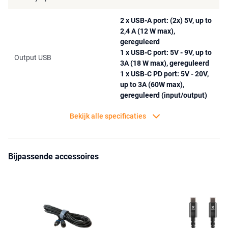
Vanzelfsprekend kan je de Yeti 500X opladen via het stopcontact
(in 8,5 uur met de meegeleverde oplader). Maar ook kan de Yeti
2 x USB-A port: (2x) 5V, up to
500X opgeladen worden in combinatie met zonnepanelen. De
2,4 A (12 W max),
geïntegreerde MPPT (Maximum Power Point Tracker) laadregelaar
gereguleerd
zorgt voor een zo efficiënt mogelijk laadproces. De Boulder 200
1 x USB-C port: 5V - 9V, up to
Output USB
3A (18 W max), gereguleerd
laadt de Yeti 500X in gemiddeld 6 uur volledig op. Ook kan de Yeti
1 x USB-C PD port: 5V - 20V,
500X via de 12 V cigarette lader in een auto met de Goal Zero 12V
up to 3A (60W max),
charging cable opgeladen worden.
gereguleerd (input/output)
De Yeti 500X is uitgerust met een duidelijk display aan de voorkant.
Hierop kun je de input en de output in Watt, Volt en Ampère in de
Bekijk alle specificaties
gaten houden. Ook geeft de display duidelijk de oplaadstatus aan
van de accu aan, samen met een timer die op verschillende
manieren gebruikt kan worden. Om aan te geven hoeveel uren of
Bijpassende accessoires
minuten het nog duurt om de accu volledig op te laden, of hoe lang
de Yeti het aangesloten apparaat nog van energie kan voorzien.
Met de handige knoppen boven de display kun je dit precies
instellen.
Aan de bovenkant van de Yeti 500X bevindt zich een stevig handvat
in een opvallende kleur. Zo pak je de Yeti (ook dankzij het geringe