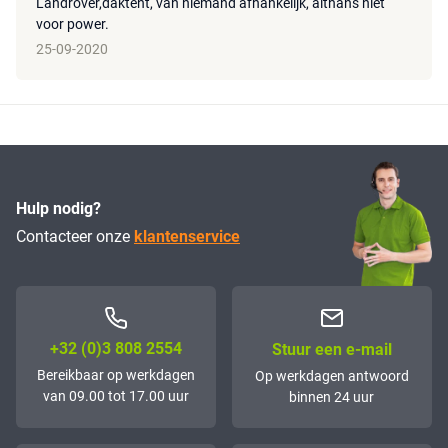
Landrover,daktent, van niemand afhankelijk, althans niet
voor power.
25-09-2020
Hulp nodig?
Contacteer onze
klantenservice
+32 (0)3 808 2554
Stuur een e-mail
Bereikbaar op werkdagen
Op werkdagen antwoord
van 09.00 tot 17.00 uur
binnen 24 uur