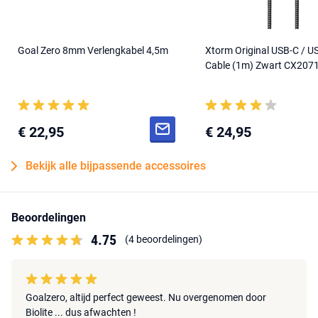
gewicht) heel makkelijk met één hand op.
In de doos
Goal Zero 8mm Verlengkabel 4,5m
Xtorm Original USB-C / U
Goal Zero Yeti 500X Lithium
Goal Zero 60W netstroom
Cable (1m) Zwart CX207
Portable Power Station
oplader
Downloads
€ 22,95
€ 24,95
Handleiding
Bekijk alle bijpassende accessoires
Beoordelingen
4.75
(4 beoordelingen)
Goalzero, altijd perfect geweest. Nu overgenomen door
Biolite ... dus afwachten !