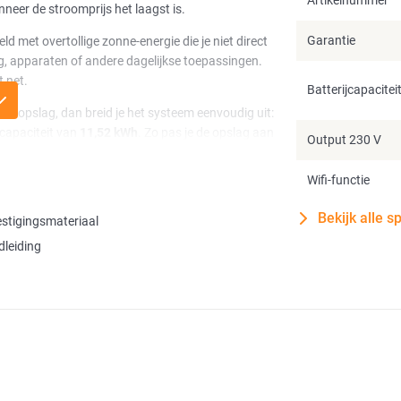
Artikelnummer
neer de stroomprijs het laagst is.
Garantie
ld met overtollige zonne-energie die je niet direct
ng, apparaten of andere dagelijkse toepassingen.
t net.
Batterijcapacitei
meer opslag, dan breid je het systeem eenvoudig uit:
 capaciteit van
11,52 kWh
. Zo pas je de opslag aan
Output 230 V
Wifi-functie
 dezelfde snelheid van
800 W
via het stopcontact
 kabel is voldoende om op te laden én terug te
Bekijk alle s
stigingsmateriaal
rden aangesloten. Wil je dat wel, kies dan voor
leiding
duur van 6.000 cycli
tot 70% van de
eraturen onder
5 °C
, werkt betrouwbaar van
-20
gen stof en spatwater.