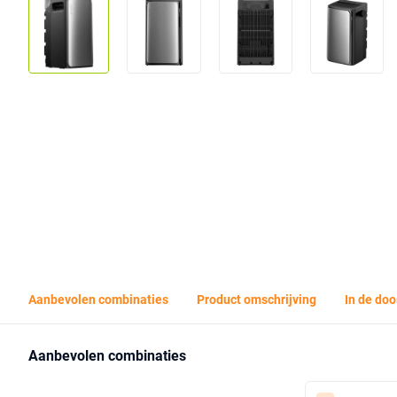
Aanbevolen combinaties
Product omschrijving
In de doo
Aanbevolen combinaties