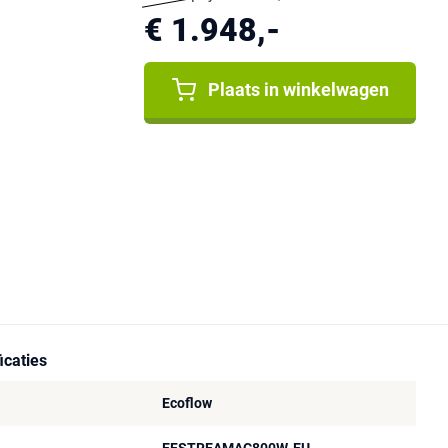
€ 1.948,-
Plaats in winkelwagen
icaties
Ecoflow