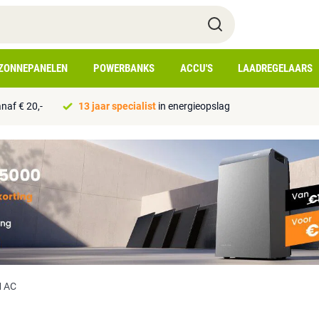
ZONNEPANELEN
POWERBANKS
ACCU'S
LAADREGELAARS
naf € 20,-
13 jaar specialist
in energieopslag
 AC