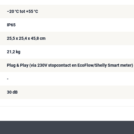
−20 °C tot +55 °C
IP65
25,5 x 25,4 x 45,8 cm
21,2 kg
Plug & Play (via 230V stopcontact en EcoFlow/Shelly Smart meter)
-
30 dB