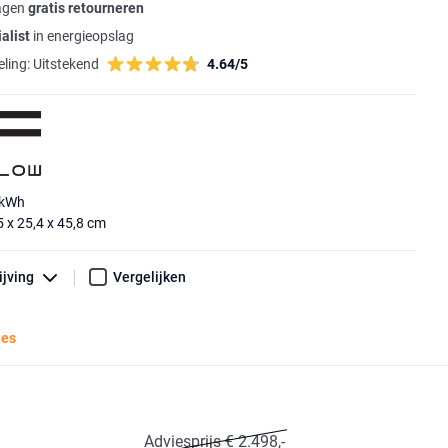
agen
gratis retourneren
alist
in energieopslag
ling:
Uitstekend
4.64/5
 kWh
 x 25,4 x 45,8 cm
ijving
Vergelijken
ies
Adviesprijs € 2.498,-