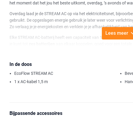
het moment dat het jou het beste uitkomt, overdag, ’s avonds of wan
Overdag laad je de STREAM AC op via het elektriciteitsnet, bijvoorbee
gebruikt. De opgeslagen energie gebruik je later weer voor verlichti
Zo verlaag je je energiekosten en verklein je je afhankelijkheid van he
Lees meer
Elke STREAM AC-batterij heeft een capaciteit van
1,92 kWh
. Wil je 
je kunt tot
zes batterijen
aan elkaar koppelen, goed voor een totale
op je huishouden, verbruik en toekomstplannen.
De STREAM AC kan tot
800 W
terugleveren aan het net en laadt met
In de doos
weer op. Dat maakt het systeem bijzonder eenvoudig in gebruik: één
EcoFlow STREAM AC
Beve
leveren. Op deze batterij kunnen geen zonnepanelen rechtstreeks wo
een model uit de
STREAM Pro
,
Ultra
of
Max
-serie.
1 x AC-kabel 1,5 m
Hand
De STREAM AC is ontworpen voor dagelijks gebruik, met een
levens
oorspronkelijke capaciteit. Het systeem is
zelfverwarmend
bij temp
°C tot 55 °C
, is vrijwel stil (
< 30 dB
) en heeft een
IP65-classificatie
te
Bijpassende accessoires