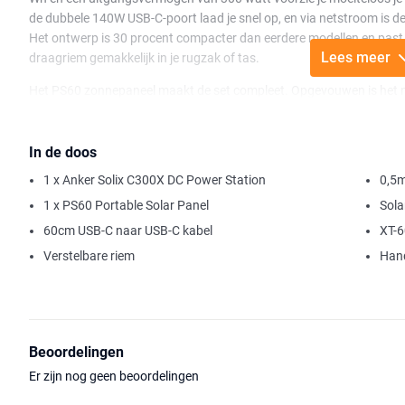
de dubbele 140W USB-C-poort laad je snel op, en via netstroom is de 
Het ontwerp is 30 procent compacter dan eerdere modellen en past
Lees meer
draagriem gemakkelijk in je rugzak of tas.
Het PS60 zonnepaneel maakt de set compleet. Opgevouwen is het niet
meeneemt of bevestigt aan je uitrusting. Met een vermogen van 60 w
bestand tegen stof en regen, en geschikt voor gebruik buitenshuis.
In de doos
De combinatie is eenvoudig te bedienen via de Anker app en voorzi
1 x Anker Solix C300X DC Power Station
0,5
levensduur. Klein in formaat, groot in betrouwbaarheid. Precies wat
1 x PS60 Portable Solar Panel
Sola
60cm USB-C naar USB-C kabel
XT-
Verstelbare riem
Hand
Beoordelingen
Er zijn nog geen beoordelingen