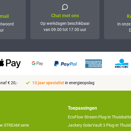
Chat met ons
mail
K
Op werkdagen beschikbaar
ntwoord
In onze
van 09.00 tot 17.00 uur
ur
D
naf € 20,-
13 jaar specialist
in energieopslag
Toepassingen
EcoFlow Stream Plug-in Thuisbatter
w STREAM serie
Jackery SolarVault 3 Plug-in Thuisb