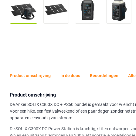
Product omschrijving
In de doos
Beoordelingen
Alle
Product omschrijving
De Anker SOLIX C300X DC + PS60 bundel is gemaakt voor wie licht 
Voor een hike, een festivalweekend of een paar dagen zonder netst
apparaten eenvoudig van stroom.
De SOLIX C300X DC Power Station is krachtig, stil en ontworpen vo
Wh en een uitgangsvermogen van 300 watt voorzie je moeiteloos je