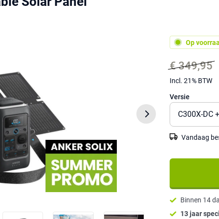
ble Solar Panel
Op voorra
€ 349,95
Incl. 21% BTW
Versie
Vandaag best
Binnen 14 d
13 jaar speci