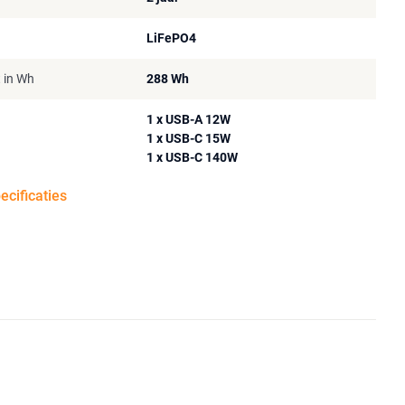
LiFePO4
t in Wh
288 Wh
1 x USB-A 12W
1 x USB-C 15W
1 x USB-C 140W
pecificaties