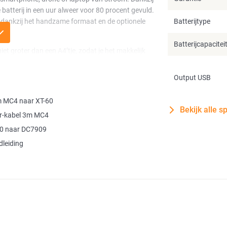
batterij in een uur alweer voor 80 procent gevuld.
 dankzij het handzame formaat en de optionele
Batterijtype
Batterijcapacitei
 groter dan een A4’tje, zodat je het makkelijk
att en een IP68-classificatie is het paneel goed
Output USB
en van duurzame LFP-batterijen met een lange
m MC4 naar XT-60
 je zoekt voor onderweg.
Bekijk alle s
r-kabel 3m MC4
60 naar DC7909
leiding