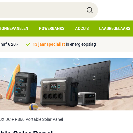
ZONNEPANELEN
POWERBANKS
ACCU'S
LAADREGELAARS
naf € 20,-
13 jaar specialist
in energieopslag
0X DC + PS60 Portable Solar Panel