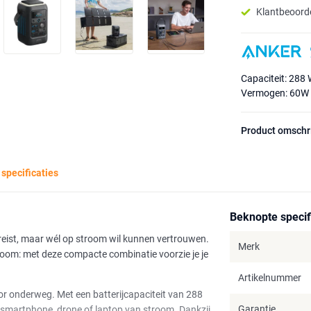
Klantbeoorde
Capaciteit: 288
Vermogen: 60W
Product omschr
 specificaties
Beknopte specif
reist, maar wél op stroom wil kunnen vertrouwen.
Merk
room: met deze compacte combinatie voorzie je je
Artikelnummer
or onderweg. Met een batterijcapaciteit van 288
Garantie
 smartphone, drone of laptop van stroom. Dankzij