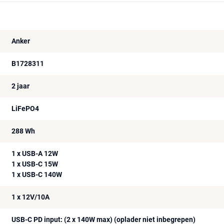
Anker
B1728311
2 jaar
LiFePO4
288 Wh
1 x USB-A 12W
1 x USB-C 15W
1 x USB-C 140W
1 x 12V/10A
USB-C PD input: (2 x 140W max) (oplader niet inbegrepen)