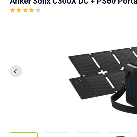
Anker Solix C300X DC + PS60 Porta