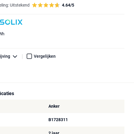
ling:
Uitstekend
4.64/5
 Wh
ijving
Vergelijken
icaties
Anker
B1728311
2 jaar