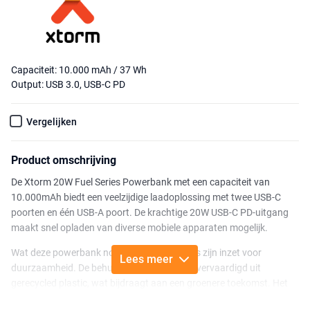
Capaciteit: 10.000 mAh / 37 Wh
Output: USB 3.0, USB-C PD
Vergelijken
Product omschrijving
De Xtorm 20W Fuel Series Powerbank met een capaciteit van
10.000mAh biedt een veelzijdige laadoplossing met twee USB-C
poorten en één USB-A poort. De krachtige 20W USB-C PD-uitgang
maakt snel opladen van diverse mobiele apparaten mogelijk.
Wat deze powerbank nog specialer maakt, is zijn inzet voor
Lees meer
duurzaamheid. De behuizing is grotendeels vervaardigd uit
gerecycled plastic, wat bijdraagt aan een groenere toekomst. Het
unieke patroon op de powerbank, gecombineerd met de eigentijdse