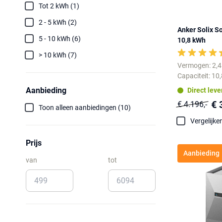
Tot 2 kWh (1)
2 - 5 kWh (2)
Anker Solix So
5 - 10 kWh (6)
10,8 kWh
> 10 kWh (7)
Vermogen: 2,
Capaciteit: 10
Aanbieding
Direct lev
€ 
€ 4.196,-
Toon alleen aanbiedingen (10)
Vergelijke
Prijs
Aanbieding
van
tot