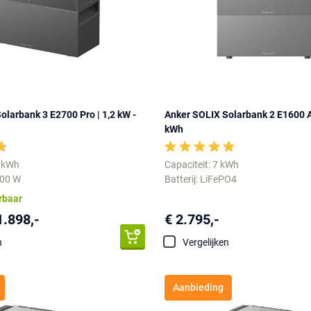
olarbank 3 E2700 Pro | 1,2 kW -
Anker SOLIX Solarbank 2 E1600 AC
kWh
4 kWh
Capaciteit: 7 kWh
600 W
Batterij: LiFePO4
erbaar
1.898,-
€ 2.795,-
n
Vergelijken
Aanbieding