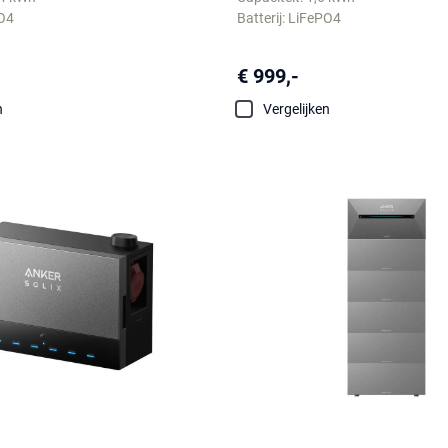
PO4
Batterij: LiFePO4
€ 999,-
n
Vergelijken