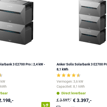
larbank 3 E2700 Pro | 2,4 kW -
Anker Solix Solarbank 3 E2700 Pro
8,1 kWh
4 kW
Vermogen: 3,6 kW
4 kWh
Capaciteit: 8,1 kWh
erbaar
Direct leverbaar
2.198,-
€ 3.397,-
€ 3.597,-