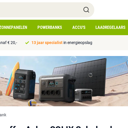
ZONNEPANELEN
POWERBANKS
ACCU'S
LAADREGELAARS
naf € 20,-
13 jaar specialist
in energieopslag
bank