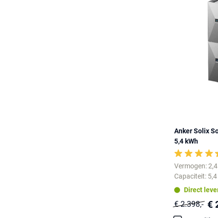
Anker Solix So
5,4 kWh
Vermogen: 2,
Capaciteit: 5,
Direct lev
€ 
€ 2.398,-