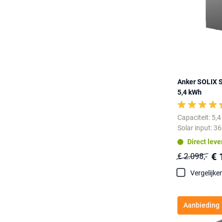
Anker SOLIX S
5,4 kWh
Capaciteit: 5,
Solar input: 3
Direct lev
€ 
€ 2.098,-
Vergelijke
Aanbieding