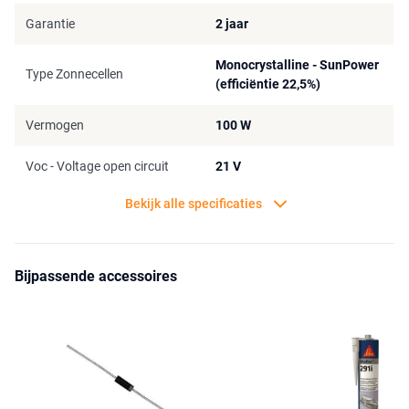
Let op: Wanneer Flush zonnepanelen vanaf 150 watt in serie
Garantie
2 jaar
geschakeld worden, adviseren wij om extra Bypass diodes aan uw
bestelling toe te voegen.
Monocrystalline - SunPower
Type Zonnecellen
(efficiëntie 22,5%)
Vermogen
100 W
Voc - Voltage open circuit
21 V
Bekijk alle specificaties
Bijpassende accessoires