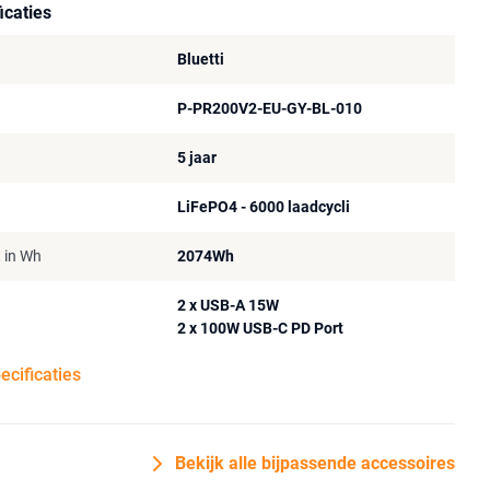
icaties
Bluetti
P-PR200V2-EU-GY-BL-010
5 jaar
LiFePO4 - 6000 laadcycli
t in Wh
2074Wh
2 x USB-A 15W
2 x 100W USB-C PD Port
pecificaties
Bekijk alle bijpassende accessoires