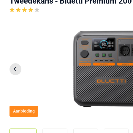
Tweedekans - Bluetti Premium 200
Aanbieding