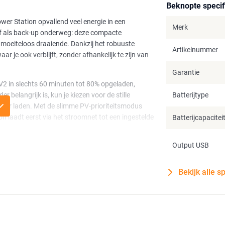
Beknopte specif
er Station opvallend veel energie in een
Merk
f als back-up onderweg: deze compacte
n moeiteloos draaiende. Dankzij het robuuste
Artikelnummer
r je ook verblijft, zonder afhankelijk te zijn van
Garantie
V2 in slechts 60 minuten tot 80% opgeladen,
belangrijk is, kun je kiezen voor de stille
Batterijtype
nter laden. Met de slimme PV-prioriteitsmodus
on laadt eerst via het stroomnet tot een ingestelde
Batterijcapacitei
Output USB
aten met een hoog piekvermogen, zoals
ebruiken. Dit maakt de Bluetti Premium 200 V2
Bekijk alle s
tion verrassend veel draagbaarheid. Het
auto of een kleine hoek van je huis. De
n bij lage vermogensbelasting, waardoor het