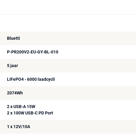
Bluetti
P-PR200V2-EU-GY-BL-010
5 jaar
LiFePO4 - 6000 laadcycli
2074Wh
2 x USB-A 15W
2 x 100W USB-C PD Port
1 x 12V/10A