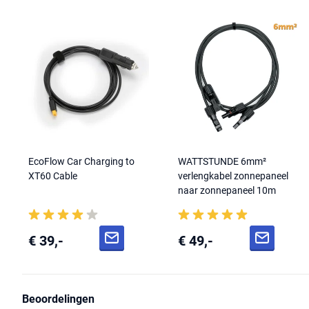
Dankzij de Bluetti-app heb je volledige controle over je energiebeheer
energiebesparende instellingen inschakelen, slimme zonne-laadopt
geïntegreerde UPS-modus zorgt ervoor dat aangesloten apparaten 
ms over op batterijvermogen bij een stroomstoring. Ook kun je de 
piekuren om energiekosten te besparen.
De Bluetti Premium 200 V2 Power Station combineert betrouwbaarh
krachtig systeem. Of je nu van plan bent om dagenlang off-grid te
voor je camper, of voorbereid wilt zijn op stroomuitval thuis, deze po
EcoFlow Car Charging to
WATTSTUNDE 6mm²
XT60 Cable
verlengkabel zonnepaneel
naar zonnepaneel 10m
€ 39,-
€ 49,-
Beoordelingen