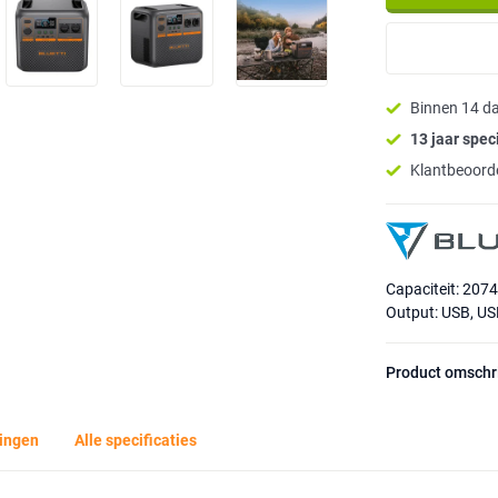
Binnen 14 d
13 jaar speci
Klantbeoorde
Capaciteit: 207
Output: USB, USB
Product omschr
ingen
Alle specificaties