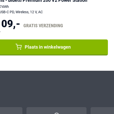
s - Bluetti Premium 200 V2 Power Station
2074Wh
USB-C PD, Wireless, 12 V, AC
109,-
GRATIS VERZENDING
W
Plaats in winkelwagen