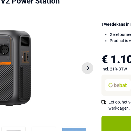
 V2 Power Station
Tweedekans in 
Geretournee
Product is 
€ 1.1
Incl. 21% BTW
Let op, het
werkdagen. 