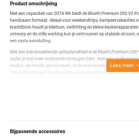
Product omschrijving
Met een capaciteit van 2074 Wh biedt de Bluetti Premium 200 V2 Pow
handzaam formaat. Ideaal voor weekendtrips, kampeervakanties o
krachtbron houdt je telefoon, verlichting en kleine keukenapparate
ontwerp en de stille werking kun je vertrouwen op stabiele stroom, waa
een vaste aansluiting.
Met een indrukwekkende oplaadsnelheid is de Bluetti Premium 200 
zodat je snel weer voldoende vermogen hebt. Wanneer snelheid minder 
Lees meer
modus, die minder geluid maakt, of de standaardmodus voor efficië
(via de Bluetti-app) benut je zonne-energie optimaal. De power stati
laadstatus en schakelt daarna naadloos over op zonne-energie.
De "Power Lifting Mode" van 4.050 W maakt het mogelijk om appar
waterkokers, haardrogers en elektrische dekens, probleemloos te g
ideaal voor verschillende situaties, van onderweg tot thuisgebruik.
Met een gewicht van slechts 24,2 kg biedt deze krachtige power sta
compacte ontwerp maakt het eenvoudig op te bergen in een camper, 
ingebouwde intelligente ventilator past de snelheid automatisch aa
Bijpassende accessoires
geluidsniveau beperkt blijft tot slechts 16 dB.