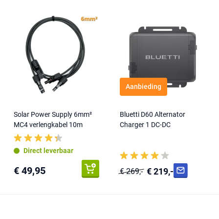
. Je kunt in real-time de batterijstatus volgen,
ies gebruiken en je laadmomenten plannen. De
direct op netstroom werken en schakelt binnen 15
laadmomenten plannen op basis van dal- en
eid, draagbaarheid en slimme technologie in één
 kamperen, een betrouwbare energiebron zoekt
Aanbieding
wer station biedt veelzijdigheid en kracht.
Solar Power Supply 6mm²
Bluetti D60 Alternator
MC4 verlengkabel 10m
Charger 1 DC-DC
Direct leverbaar
€ 49,95
€ 219,-
€ 269,-