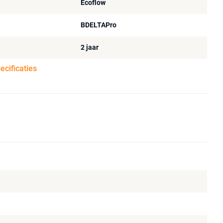
Ecoflow
BDELTAPro
2 jaar
pecificaties