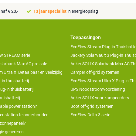
naf € 20,-
13 jaar specialist
in energieopslag
Toepassingen
EcoFlow Stream Plug-in Thuisbatter
w STREAM serie
Jackery SolarVault 3 Plug-in Thuisb
olarbank Max AC pre-sale
Anker SOLIX Solarbank Max AC Thu
 Ultra X: Betaalbaar en veelzijdig
Camper off-grid systemen
-in thuisbatterij
EcoFlow Stream Ultra X Plug-in Thu
ug-in thuisbatterij
UPS Noodstroomvoorziening
uisbatterij
Anker SOLIX voor kampeerders
table power station?
Boot off-grid systemen
er station te onderhouden
EcoFlow Delta 3 serie
 zonnepaneel?
ie genereren