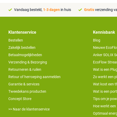
Vandaag besteld,
1-3 dagen
in huis
Gratis
verzending va
Klantenservice
Kennisbank
Bestellen
Blog
Zakelijk bestellen
Nieuwe EcoFlo
Betaalmogelijkheden
Anker SOLIX S
Verzending & Bezorging
EcoFlow Stream
Retourneren & ruilen
Wat is een Plug
Retour of herroeping aanmelden
Zo werkt een pl
Garantie & services
Wat kost een th
Tweedekans producten
Wat is een por
Concept Store
Tips om je pow
Hoe werkt een
>> Naar de klantenservice
Optimaal energ