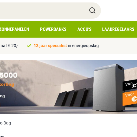
ZONNEPANELEN
POWERBANKS
ACCU'S
LAADREGELAARS
naf € 20,-
13 jaar specialist
in energieopslag
ro Bag