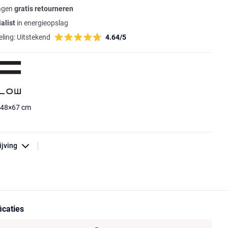
agen
gratis retourneren
alist
in energieopslag
ling:
Uitstekend
4.64/5
×48×67 cm
ijving
icaties