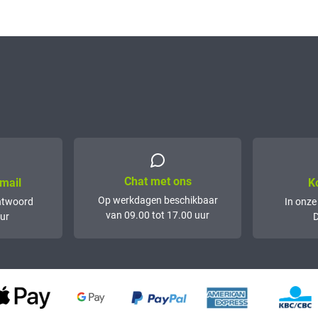
Chat met ons
mail
K
Op werkdagen beschikbaar
ntwoord
In onze
van 09.00 tot 17.00 uur
ur
D