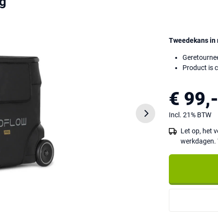
ag
Tweedekans in 
Geretournee
Product is 
€ 99,
Incl. 21% BTW
Let op, het
werkdagen. 