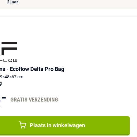
2 jaar
s - Ecoflow Delta Pro Bag
59×48×67 cm
g
,-
GRATIS VERZENDING
W
Plaats in winkelwagen