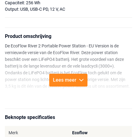
Capaciteit: 256 Wh
Output: USB, USB-C PD, 12 V, AC
Product omschrijving
De EcoFlow River 2 Portable Power Station - EU Version is de
vernieuwde versie van de EcoFlow River. Deze power station
beschikt over een LiFePO4 batterij. Het grote voordeel van deze
batterij is de lange levensduur en de vele laadcycli (3000+).
Ondanks de LiFePO4 batterij is het EcoFlow toch gelukt om de
power station nog lichter te maken dan de vorige versie. Met zijn
Lees meer
3,5 kg is dit één van de lichtere power stations uit ons assortiment.
Wanneer je opzoek bent naar een oplossing voor het opladen
van “lichte” huishoudelijke apparatuur, dan is de River 2 de ideale
oplossing. Met een batterijcapaciteit van 256 Wh en een vermogen
Beknopte specificaties
van maximaal 300W (600W piekbelasting) is deze power station
geschikt voor het opladen/poweren van smartphones, tablets,
laptops of verlichting en huishoudelijke apparatuur, zoals
Merk
Ecoflow