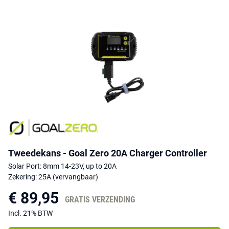
LTO- en LiFePO4-batterijen - 13,4V
Compensatiecoëfficiënt accutemperatuur: -24mV / ° C
Kabellengte HPP: 91.44 cm
Tweedekans - Goal Zero 20A Charger Controller
Solar Port: 8mm 14-23V, up to 20A
Zekering: 25A (vervangbaar)
€ 89,95
GRATIS VERZENDING
Incl. 21% BTW