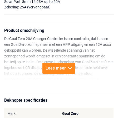
Solar Port: 8mm 14-23V, up to 20A
Zekering: 25A (vervangbaar)
Product omschrijving
De Goal Zero 20A Charger Controller is een controller, dat tussen
een Goal Zero zonnepaneel met een HPP uitgang en een 12V accu
gekoppeld kan worden. De wisselende spanning van het
zonnepaneel wordt omgezet in een constante spanning om de
batterij op te laden. De nieuwe laadregelaar van Goal Zero heeft een
ingebouwd LCD display, waarbij je een visuele controle hebt over
Lees meer
het oplaadproces, de spanning, maar ook temperatuur
weergegeven. Op deze manier is het systeem eenvoudig te
bewaken.
Belangrijk: Voor het gebruiken van deze laadregelaar zijn nog extra
Beknopte specificaties
accessoires nodig. Zie de bijpassende accessoires.
Kenmerken:
Merk
Goal Zero