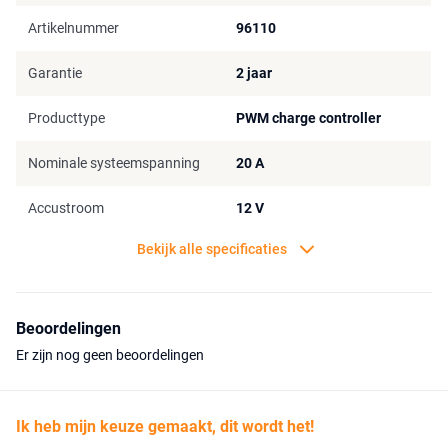
Uitgerust met een IP65-classificatie die volledige bescherming
biedt tegen stof en vuil, en bestand is tegen water en sneeuw.
Artikelnummer
96110
Gemakkelijk af te lezen LCD-scherm waarmee u uw
oplaadconditie kunt volgen, het batterijtype kunt selecteren en
Garantie
2 jaar
meer.
Ondersteunt de volgende batterijtypen: LifePo4-, LTO-, Gel-,
Producttype
PWM charge controller
AGM-, conventionele loodzuur en calciumbatterijen.
Nominale systeemspanning
20 A
Oplaadkenmerken:
Accustroom
12 V
Startspanning bij 25 ° C: 3-10V
Laadspanning bij 25 ° C:
Bekijk alle specificaties
LTO-batterij: 14,0V
Gelbatterij: 14,1V
LiFePO4-batterij: 14,4V
Laadspanning bij 25 ° C: AGM-accu-14,4V
Beoordelingen
NATTE batterij: 14,7V
Er zijn nog geen beoordelingen
Calciumbatterij: 14,9V
Vereffeningsspanning bij 25 ° C: NAT of calciumbatterij -15.5V
Float Voltage bij 25 ° C:
Ik heb mijn keuze gemaakt, dit wordt het!
Gel-, AGM-, WET-, calciumbatterijen - 13,6V