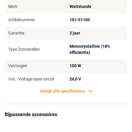
laadregelaar en batterij. Ideaal voor een spontane kampeertrip.
Merk
Wattstunde
Artikelnummer
101-51100
Garantie
2 jaar
Monocrystalline (18%
Type Zonnecellen
efficiëntie)
Vermogen
100 W
Voc - Voltage open circuit
26,0 V
Bekijk alle specificaties
Bijpassende accessoires