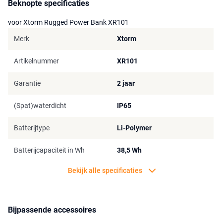
Beknopte specificaties
spatwaterdichte behuizing (IP65), waarbij de USB-(C) ports
beschermd zijn. Je kunt heel gemakkelijk het rubberen klepje aan de
voor Xtorm Rugged Power Bank XR101
onderkant openklappen, om je apparaat via de powerbank op te
Merk
Xtorm
laden. Met zijn lichte gewicht van ongeveer 295 gram en kleine
omvang van 114 x 89 x 25mm is deze powerbank samen met de
SolarBooster van Xtorm gemakkelijk mee te nemen.
Artikelnummer
XR101
Garantie
2 jaar
(Spat)waterdicht
IP65
Batterijtype
Li-Polymer
Batterijcapaciteit in Wh
38,5 Wh
Bekijk alle specificaties
Bijpassende accessoires