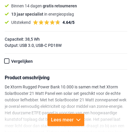
Binnen 14 dagen
gratis retourneren
13 jaar specialist
in energieopslag
Uitstekend
4.64/5
Capaciteit: 38,5 Wh
Output: USB 3.0, USB-C PD18W
Vergelijken
Product omschrijving
De Xtorm Rugged Power Bank 10.000 is samen met het Xtorm
SolarBooster 21 Watt Panel een solar set geschikt voor de echte
outdoor liefhebber. Met het SolarBooster 21 Watt zonnepaneel wek
je overal eenvoudig elektriciteit op door middel van zonne-energie.
Het duurzame ETFE-paneel is voorzien van een hoogwaardige
kunststof toplaag dat bestand is tegen corrosie. Het paneel laat
Lees meer
meer licht door dan standaard materialen en draagt zo bij aan een