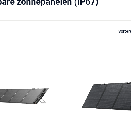
are zonnepanelen (IP67)
Sorter