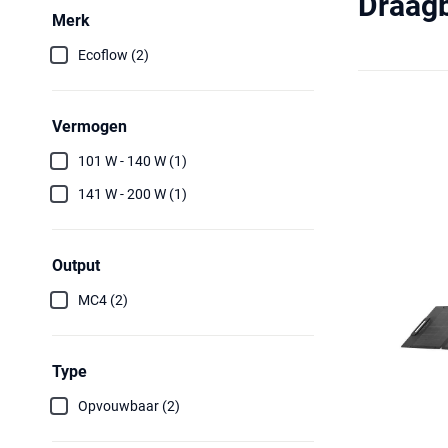
Draagb
Merk
Ecoflow (2)
Vermogen
101 W - 140 W (1)
141 W - 200 W (1)
Output
MC4 (2)
Type
Opvouwbaar (2)