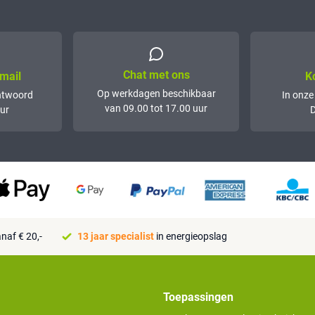
Chat met ons
mail
K
Op werkdagen beschikbaar
ntwoord
In onze
van 09.00 tot 17.00 uur
ur
D
naf € 20,-
13 jaar specialist
in energieopslag
Toepassingen