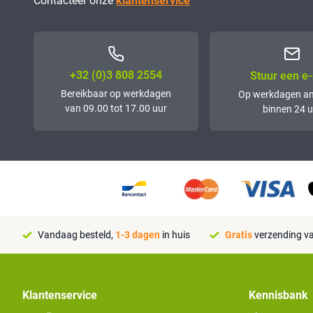
Contacteer onze
klantenservice
+32 (0)3 808 2554
Stuur een e-
Bereikbaar op werkdagen
Op werkdagen a
van 09.00 tot 17.00 uur
binnen 24 u
Vandaag besteld,
1-3 dagen
in huis
Gratis
verzending va
Klantenservice
Kennisbank