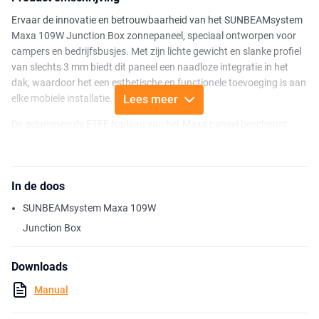
Ervaar de innovatie en betrouwbaarheid van het SUNBEAMsystem
Maxa 109W Junction Box zonnepaneel, speciaal ontworpen voor
campers en bedrijfsbusjes. Met zijn lichte gewicht en slanke profiel
van slechts 3 mm biedt dit paneel een naadloze integratie in het
dak, waardoor het een esthetische en functionele toevoeging is aan
elke mobiele installatie.
Lees meer
De gelamineerde ETFE toplaag van het Maxa paneel beschermt
tegen vuil en water, terwijl de Sunpower-cellen met een efficiëntie
van 22,3% zorgen voor optimale prestaties, zelfs onder uitdagende
omstandigheden. Dankzij de geavanceerde Shadow Optimized
In de doos
technologie wordt ook in situaties met gedeeltelijke schaduw
efficiënt energie gegenereerd, waardoor je altijd verzekerd bent van
SUNBEAMsystem Maxa 109W
een constante energieopbrengst.
Junction Box
De installatie van dit zonnepaneel is moeiteloos dankzij het
gebruiksvriendelijke ontwerp, waardoor je snel kunt profiteren van
Downloads
duurzame energieopwekking. Let op: de Maxa panelen zijn niet
Manual
voorzien van RVS ogen. Wel zijn deze uitgerust met MC4 stekkers
voor eenvoudige montage en een waterdichte aansluiting. Voor de