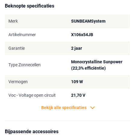
installatie van het paneel is een speciaal type flexibele kit vereist,
Beknopte specificaties
zoals beschreven in de handleiding.
Voor een esthetische integratie van duurzame energie in het
Merk
SUNBEAMSystem
ontwerp van je voertuig, biedt het SUNBEAMsystem Maxa 109W
Junction Box paneel de perfecte oplossing. Met zijn hoogwaardige
Artikelnummer
X106x54JB
prestaties en gebruiksvriendelijke installatie, is dit paneel een
betrouwbare en efficiënte bron van energie voor onderweg.
Garantie
2 jaar
Monocrystalline Sunpower
Type Zonnecellen
(22,3% efficiëntie)
Vermogen
109 W
Voc - Voltage open circuit
21,70 V
Bekijk alle specificaties
Bijpassende accessoires