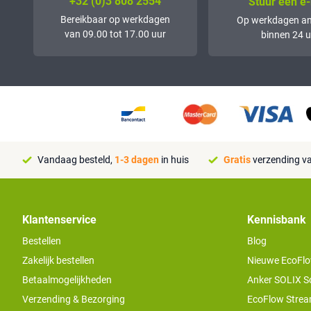
+32 (0)3 808 2554
Stuur een e-
Bereikbaar op werkdagen
Op werkdagen a
van 09.00 tot 17.00 uur
binnen 24 u
Vandaag besteld,
1-3 dagen
in huis
Gratis
verzending va
Klantenservice
Kennisbank
Bestellen
Blog
Zakelijk bestellen
Nieuwe EcoFlo
Betaalmogelijkheden
Anker SOLIX S
Verzending & Bezorging
EcoFlow Stream