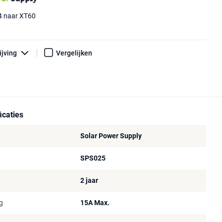
4 naar XT60
ijving
Vergelijken
icaties
Solar Power Supply
SPS025
2 jaar
g
15A Max.