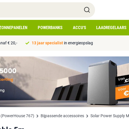
ZONNEPANELEN
POWERBANKS
ACCU'S
LAADREGELAARS
naf € 20,-
13 jaar specialist
in energieopslag
n (PowerHouse 767)
Bijpassende accessoires
Solar Power Supply 