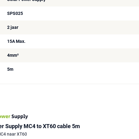
SPS025
2 jaar
15A Max.
4mm²
5m
er Supply MC4 to XT60 cable 5m
 MC4 naar XT60