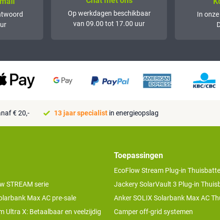
Chat met ons
mail
K
Op werkdagen beschikbaar
ntwoord
In onze
van 09.00 tot 17.00 uur
ur
D
naf € 20,-
13 jaar specialist
in energieopslag
Toepassingen
EcoFlow Stream Plug-in Thuisbatter
w STREAM serie
Jackery SolarVault 3 Plug-in Thuisb
olarbank Max AC pre-sale
Anker SOLIX Solarbank Max AC Thu
 Ultra X: Betaalbaar en veelzijdig
Camper off-grid systemen