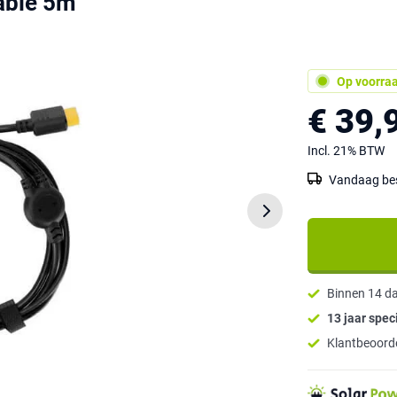
able 5m
Op voorra
€ 39,
Incl. 21% BTW
Vandaag best
Binnen 14 d
13 jaar speci
Klantbeoorde