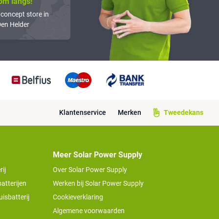
om langs!
 concept store in
en Helder
Klantenservice
Merken
Tweedekans
Meer Solar Power Supply
ij
Over Solar Power Supply
atterijen
Werken bij Solar Power Supply
isbatterij
Cookieverklaring
Algemene voorwaarden