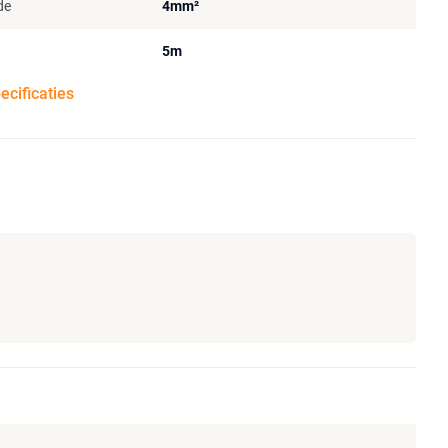
de
4mm²
5m
pecificaties