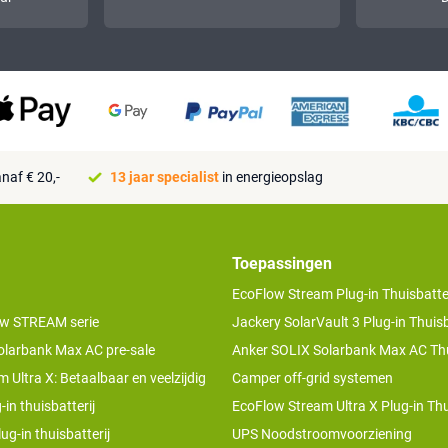
naf € 20,-
13 jaar specialist
in energieopslag
Toepassingen
EcoFlow Stream Plug-in Thuisbatter
w STREAM serie
Jackery SolarVault 3 Plug-in Thuisb
olarbank Max AC pre-sale
Anker SOLIX Solarbank Max AC Thu
 Ultra X: Betaalbaar en veelzijdig
Camper off-grid systemen
-in thuisbatterij
EcoFlow Stream Ultra X Plug-in Thu
ug-in thuisbatterij
UPS Noodstroomvoorziening