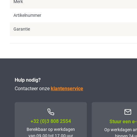
Merk
Artikelnummer
Garantie
Hulp nodig?
Contacteer onze
klantenservice
+32 (0)3 808 2554
Stuur een e-
Bereikbaar op werkdagen
Op werkdagen a
van 09.00 tot 17.00 uur
binnen 24 u