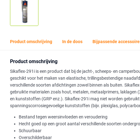
Product omschrijving
In de doos
Bijpassende accessoire
Product omschrijving
Sikaflex-291i is een product dat bij de jacht-, scheeps- en camperbo
geschikt voor het maken van elastische, trillingsbestendige naadaf
verschillende soorten afdichtingen zowel binnen als buiten. Sikafl
gebruikte materialen zoals hout, metalen, metaalprimers, laklage
en kunststoffen (GRP enz.). Sikaflex-291i mag niet worden gebruikt
spanningscorrosiegevoelige kunststoffen (bijv. plexiglas, polycarbo
Bestand tegen weersinvloeden en veroudering
Hecht goed op een groot aantal verschillende soorten ondergr
Schuurbaar
Overschilderbaar