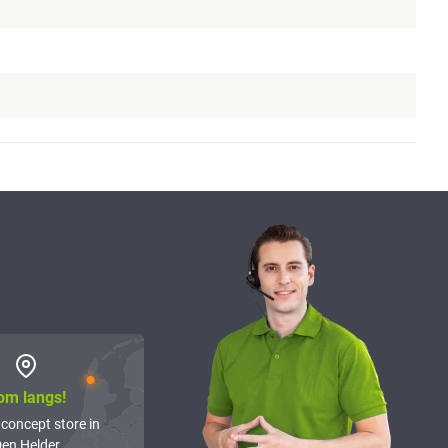
om langs!
 concept store in
en Helder