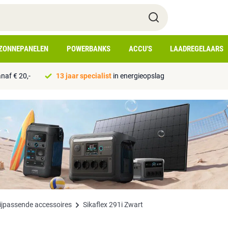
ZONNEPANELEN
POWERBANKS
ACCU'S
LAADREGELAARS
naf € 20,-
13 jaar specialist
in energieopslag
ijpassende accessoires
Sikaflex 291i Zwart