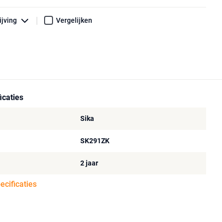
ijving
Vergelijken
icaties
Sika
SK291ZK
2 jaar
pecificaties