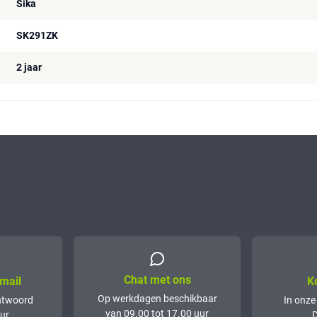
Sika
SK291ZK
2 jaar
Chat met ons
mail
K
Op werkdagen beschikbaar
ntwoord
In onze
van 09.00 tot 17.00 uur
ur
D