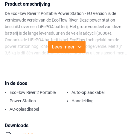
Product omschrijving
De EcoFlow River 2 Portable Power Station - EU Version is de
vernieuwde versie van de EcoFlow River. Deze power station
beschikt over een LiFePO4 batterij. Het grote voordeel van deze
batterij is de lange levensduur en de vele laadcycli (3000+).
Ondanks de LiFePO4 batterij is het EcoFlow toch gelukt om de
power station nog lichter te maken dan de vorige versie. Met zijn
Lees meer
3,5 kg is dit één van de lichtere power stations uit ons assortiment.
Wanneer je opzoek bent naar een oplossing voor het opladen
van “lichte” huishoudelijke apparatuur, dan is de River 2 de ideale
oplossing. Met een batterijcapaciteit van 256 Wh en een vermogen
In de doos
van maximaal 300W (600W piekbelasting) is deze power station
geschikt voor het opladen/poweren van smartphones, tablets,
EcoFlow River 2 Portable
Auto-oplaadkabel
laptops of verlichting en huishoudelijke apparatuur, zoals
Power Station
Handleiding
bijvoorbeeld koelboxen.
AC-oplaadkabel
Dankzij de X-Stream technologie is het mogelijk om de River 2 in
slechts 60 minuten volledig op te laden. Dit maakt dat je
Downloads
bij onverwachte uitstapjes geen extra tijd meer hoeft te
verliezen. Daarnaast is het ook mogelijk om de River 2 op te