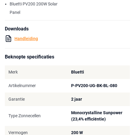
totale oppervlakte van 211 x 61 cm. Opgevouwen is hij slechts 61 x
Bluetti PV200 200W Solar
59 cm en weegt hij 8,1 kg. Het paneel is voorzien van Sunpower
Panel
zonnecellen met een hoge efficiëntie van 23,4%.
Tijdens goede weersomstandigheden kan het 200W paneel van
Downloads
Bluetti dagelijks gemiddeld 950 Wh of meer genereren. Standaard
Handleiding
wordt het zonnepaneel geleverd met een 1,5 meter MC4 kabel. Via
deze aansluiting is het mogelijk om het zonnepaneel in combinatie
met een adapter op een portable power station aan te sluiten.
Beknopte specificaties
Merk
Bluetti
Artikelnummer
P-PV200-UG-BK-BL-080
Garantie
2 jaar
Monocrystalline Sunpower
Type Zonnecellen
(23,4% efficiëntie)
Vermogen
200 W