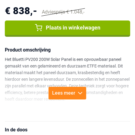
€ 838,-
Adviesprijs € 1.048,-
Plaats in winkelwagen
Product omschrijving
Het Bluetti PV200 200W Solar Panel is een opvouwbaar paneel
gemaakt van een gelamineerd en duurzaam ETFE-materiaal. Dit
materiaal maakt het paneel duurzaam, krasbestendig en heeft
hierdoor een langere levensduur. De zonnecellen in het zonnepaneel
zijn parallel met elkaar verbonden. Deze techniek zorgt voor hogere
efficiency, betere prestaties in schaduwrijke omstandigheden en
Lees meer
heeft daardoor meer rendement.
Aan de achterkant van het zonnepaneel bevindt zich een kickstand.
Met deze kickstand heb je verschillende opties om het zonnepaneel
in de juiste hoek naar de zon te plaatsen. Het PV200 paneel bestaat
In de doos
uit 4 aan elkaar geschakelde panelen, die zijn verdeeld over een