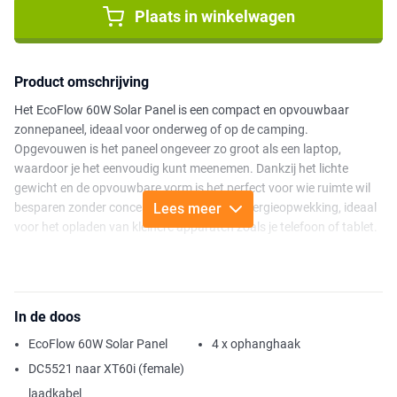
Plaats in winkelwagen
Product omschrijving
Het EcoFlow 60W Solar Panel is een compact en opvouwbaar
zonnepaneel, ideaal voor onderweg of op de camping.
Opgevouwen is het paneel ongeveer zo groot als een laptop,
waardoor je het eenvoudig kunt meenemen. Dankzij het lichte
gewicht en de opvouwbare vorm is het perfect voor wie ruimte wil
besparen zonder concessies te doen aan energieopwekking, ideaal
Lees meer
voor het opladen van kleinere apparaten zoals je telefoon of tablet.
Dankzij de compatibiliteit met EcoFlow Power Stations kun je het
zonnepaneel eenvoudig combineren met een EcoFlow RIVER power
station voor een complete energieoplossing. Je wekt energie op
In de doos
met het paneel en slaat deze op in het power station of powerbank,
zodat je altijd voldoende stroom hebt voor je apparaten, ook voor
EcoFlow 60W Solar Panel
4 x ophanghaak
zwaardere of langere oplaadsessies. Wil je liever direct gebruik
DC5521 naar XT60i (female)
maken van de opgewekte energie? Het zonnepaneel is uitgerust
laadkabel
met een geïntegreerde USB-C poort, zodat je apparaten zoals je