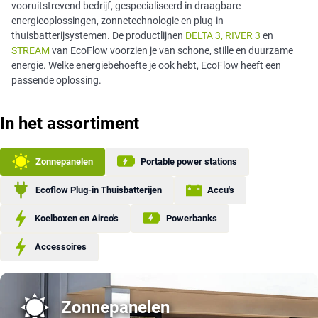
vooruitstrevend bedrijf, gespecialiseerd in draagbare
energieoplossingen, zonnetechnologie en plug-in
thuisbatterijsystemen. De productlijnen
DELTA 3
, RIVER 3
en
STREAM
van EcoFlow voorzien je van schone, stille en duurzame
energie. Welke energiebehoefte je ook hebt, EcoFlow heeft een
passende oplossing.
In het assortiment
Zonnepanelen
Portable power stations
Ecoflow Plug-in Thuisbatterijen
Accu's
Koelboxen en Airco's
Powerbanks
Accessoires
Zonnepanelen