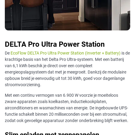
DELTA Pro Ultra Power Station
De
EcoFlow DELTA Pro Ultra Power Station (Inverter + Battery)
is de
krachtige basis van het Delta Pro Ultra-systeem. Met een batterij
van 6,1 kWh beschik je direct over een compleet
energieopslagsysteem dat met je meegroeit. Dankzij de modulaire
opbouw breid je eenvoudig uit tot 30 kWh, goed voor dagenlange
stroomvoorziening.
Met een continu vermogen van 6.900 W voorzie je moeiteloos
zware apparaten zoals koelkasten, inductiekookplaten,
airconditioners en wasmachines van energie. De ingebouwde UPS-
functie schakelt binnen 20 milliseconden over bij een stroomuitval,
zodat ook gevoelige apparatuur zonder onderbreking blijft werken.
Slim opladen met zonnepanelen