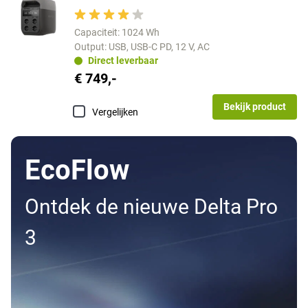
Capaciteit: 1024 Wh
Output: USB, USB-C PD, 12 V, AC
Direct leverbaar
€ 749,-
Bekijk product
Vergelijken
EcoFlow
Ontdek de nieuwe Delta Pro
3