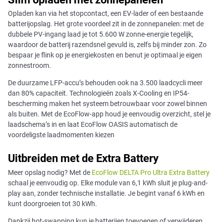
Opladen kan via het stopcontact, een EV-lader of een bestaande
batterijopslag. Het grote voordeel zit in de zonnepanelen: met de
dubbele PV-ingang laad je tot 5.600 W zonne-energie tegelijk,
waardoor de batterij razendsnel gevuld is, zelfs bij minder zon. Zo
bespaar je flink op je energiekosten en benut je optimaal je eigen
zonnestroom.
De duurzame LFP-accu’s behouden ook na 3.500 laadcycli meer
dan 80% capaciteit. Technologieën zoals X-Cooling en IP54-
bescherming maken het systeem betrouwbaar voor zowel binnen
als buiten. Met de EcoFlow-app houd je eenvoudig overzicht, stel je
laadschema’s in en laat EcoFlow OASIS automatisch de
voordeligste laadmomenten kiezen
Uitbreiden met de Extra Battery
Meer opslag nodig? Met de
EcoFlow DELTA Pro Ultra Extra Battery
schaal je eenvoudig op. Elke module van 6,1 kWh sluit je plug-and-
play aan, zonder technische installatie. Je begint vanaf 6 kWh en
kunt doorgroeien tot 30 kWh.
Dankzij hot-swapping kun je batterijen toevoegen of verwijderen