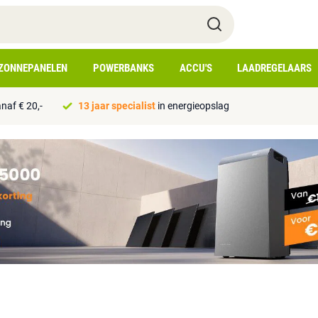
ZONNEPANELEN
POWERBANKS
ACCU'S
LAADREGELAARS
naf € 20,-
13 jaar specialist
in energieopslag