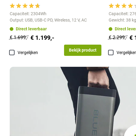
Capaciteit: 2304Wh
Capaciteit: 2
Output: USB, USB-C PD, Wireless, 12 V, AC
Gewicht: 38 k
Direct leverbaar
Direct lev
€ 1.199,-
€ 
€ 1.699,-
€ 2.299,-
Bekijk product
Vergelijken
Vergelijke