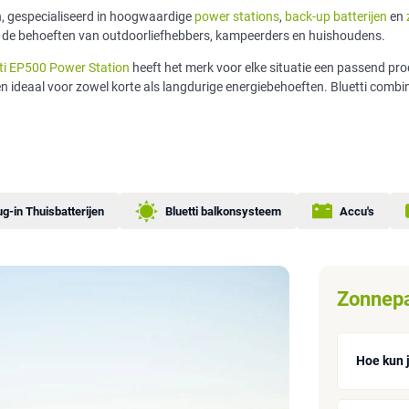
n, gespecialiseerd in hoogwaardige
power stations
,
back-up batterijen
en
bij de behoeften van outdoorliefhebbers, kampeerders en huishoudens.
ti EP500 Power Station
heeft het merk voor elke situatie een passend prod
deaal voor zowel korte als langdurige energiebehoeften. Bluetti combineert
ug-in Thuisbatterijen
Bluetti balkonsysteem
Accu's
Zonnep
Hoe kun 