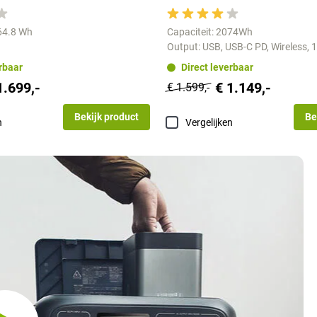
764.8 Wh
Capaciteit: 2074Wh
g
Output: USB, USB-C PD, Wireless, 1
erbaar
Direct leverbaar
1.699,-
€ 1.149,-
€ 1.599,-
Bekijk product
Be
n
Vergelijken