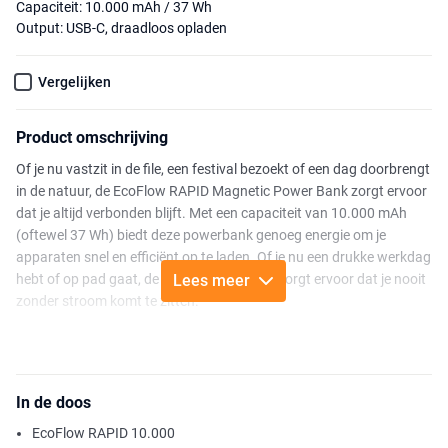
Capaciteit: 10.000 mAh / 37 Wh
Output: USB-C, draadloos opladen
Vergelijken
Product omschrijving
Of je nu vastzit in de file, een festival bezoekt of een dag doorbrengt
in de natuur, de EcoFlow RAPID Magnetic Power Bank zorgt ervoor
dat je altijd verbonden blijft. Met een capaciteit van 10.000 mAh
(oftewel 37 Wh) biedt deze powerbank genoeg energie om je
apparaten snel en efficiënt op te laden. Of je nu een drukke werkdag
hebt of op pad gaat, de RAPID powerbank zorgt ervoor dat je nooit
Lees meer
zonder stroom komt te zitten.
Met de RAPID Magnetic Power Bank voorzie je je apparaten
moeiteloos van energie dankzij 65W snel bekabeld opladen en
draadloos opladen tot 15W. Het slimme magnetische ontwerp
In de doos
houdt je telefoon stevig op zijn plek, zodat je zonder gedoe en
zonder kabels kunt opladen. Daarnaast laad je de powerbank zelf
EcoFlow RAPID 10.000
in ongeveer 1,5 uur volledig op met een 65W USB-C PD-lader—