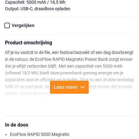
Capaciteit: 5000 mAh / 18,5 Wh
Output: USB-C, draadloos opladen
Vergelijken
Product omschrijving
Of je nu vastzit in de file, een festival bezoekt of een dag doorbrengt
in de natuur, de EcoFlow RAPID Magnetic Power Bank zorgt ervoor
dat je altijd verbonden blijft. Met een capaciteit van 5000 mAh
(oftewel 18,5 Wh) biedt deze powerbank genoeg energie om je
apparaten snel en efficiënt op te laden. Of je nu een drukke werkdag
hebt of op pad gaat, de RAPID powerbank zorgt ervoor dat je nooit
Lees meer
zonder stroom komt te zitten.
Dankzij de combinatie van 30W snel bekabeld opladen en
draadloos opladen tot 15W, kun je met de RAPID Magnetic Power
Bank je apparaten moeiteloos van energie voorzien. Het
In de doos
innovatieve magnetische ontwerp zorgt ervoor dat je eenvoudig je
telefoon of andere apparaten oplaadt, zonder kabels die in de weg
EcoFlow RAPID 5000 Magnetic
zitten. Bovendien is de batterij in slechts 33 minuten al voor 70%