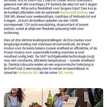
De Anker SOLIX EverFrost 2 Electric Cooler wordt standaard
geleverd met één krachtige LFP-batterij die alles tot wel 2 dagen
koel houdt. Wil je extra flexibiliteit voor langere trips? Dan kun je
de koeltijd uitbreiden met de optionele
Removable Battery
van
288 Wh, ideaal voor weekendtrips, roadtrips of festivals tot wel
4 dagen. Je kunt de koelbox opladen via een 100W
zonnepaneel, 12V auto-aansluiting, stopcontact of power
station, zodat je altijd een flexibele oplossing hebt voor
onderweg.
Kies uit drie slimme koelingsinstellingen: de Eco-modus voor
langdurige koeling met minimaal stroomverbruik, de Smart-
modus voor de beste balans tussen snelheid en efficiëntie, of de
Power-modus voor supersnelle koeling wanneer je snel
resultaat nodig hebt. De 360° luchtgekoelde technologie zorgt
voor een constante, efficiënte temperatuur – zonder smeltend
ijs. Dankzij robuuste wielen en een ergonomische trekstang is
de EverFrost 2 eenvoudig mee te nemen en beschikbaar in
zowel de
compacte 40L
als de ruime
58L versie
.